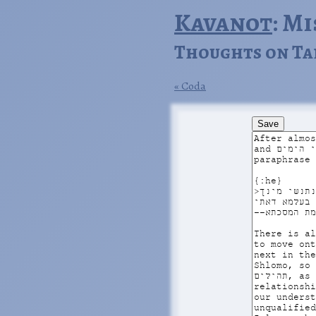
Kavanot
: M
Thoughts on Ta
Coda