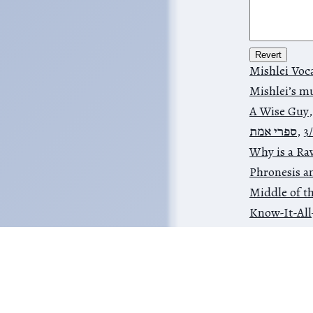
Mishlei Voc
Mishlei’s m
A Wise Guy
ספרי אמת
,
3
Why is a Ra
Phronesis a
Middle of t
Know-It-All
Fatherly Ad
Voice of Re
The Wideni
Tree of Life