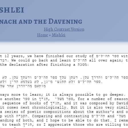
ishlei
nach and the Davening
High Contrast Version
Home
‎ »‎
Mishlei