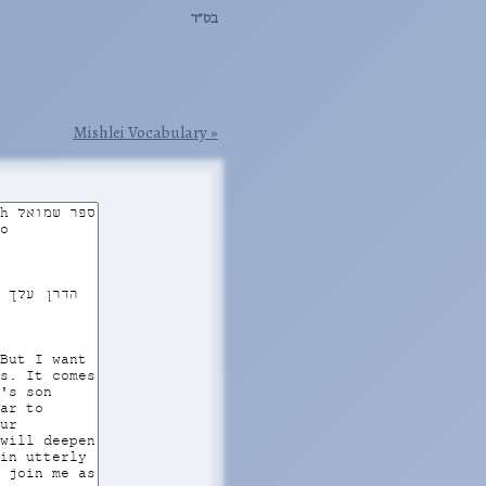
בס״ד
Mishlei Vocabulary