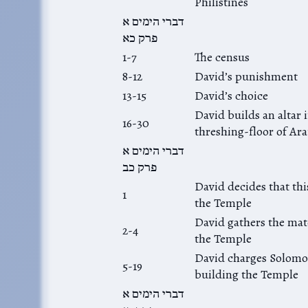
Philistines
דברי הימים א
פרק כא
1-7
The census
8-12
David’s punishment
13-15
David’s choice
David builds an altar 
16-30
threshing-floor of Ar
דברי הימים א
פרק כב
David decides that thi
1
the Temple
David gathers the mate
2-4
the Temple
David charges Solomo
5-19
building the Temple
דברי הימים א