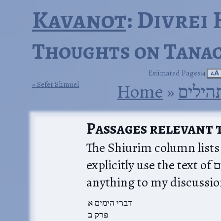
Kavanot
: Divrei
Thoughts on Tanac
Estimated Pages:4
🗚
Sefer Shmuel
Home
‎ »‎
הילים
Passages relevant t
The Shiurim column lists
explicitly use the text of דברי הימים; when I don’t feel it adds
דברי הימים א
פרק ב