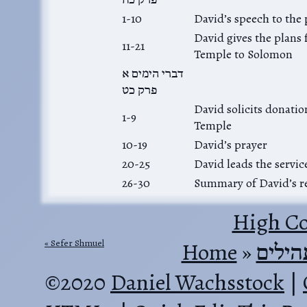
1-10
David’s speech to the
David gives the plans 
11-21
Temple to Solomon
דברי הימים א
פרק כט
David solicits donatio
1-9
Temple
10-19
David’s prayer
20-25
David leads the servic
26-30
Summary of David’s r
High Co
Sefer Shmuel
Home
‎ »‎
הילים
©2020
Daniel Wachsstock
|