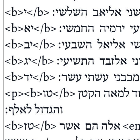
<b>י</b> עזר  הראש; עבדיה  השני  אליאב  השלשי׃ 

<b>יא</b> משמנה  הרביעי  ירמיה  החמשי׃ 

<b>יב</b> עתי  הששי  אליאל  השבעי׃ 

<b>יג</b> יוחנן  השמיני  אלזבד  התשיעי׃ 

<b>יד</b> ירמיהו  העשירי  מכבני  עשתי עשר׃ </p>

<p><b>טו</b> אלה מבני גד  ראשי הצבא; אחד למאה הקטן  
והגדול לאלף׃ 

<b>טז</b> אלה הם  אשר <em>עברו את הירדן בחדש 