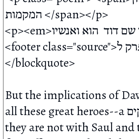
המקמות </span></p>

<p><em>אשר התהלך שם דוד  הוא ואנשיו</em>׃</p>

<footer class="source">שמואל א פרק ל</footer>
</blockquote>

But the implications of Davi
all these great heroes--a מחנה אלקים-- are with David, then 
they are not with Saul and t