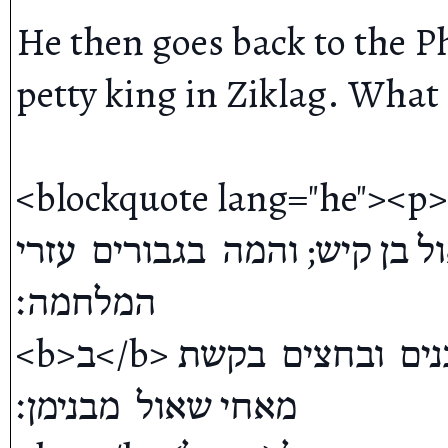
He then goes back to the Phi
petty king in Ziklag. What
<blockquote lang="he"><p><b>א</b> הבאים אל דויד
ול בן קיש; והמה  בגבורים  עזרי
המלחמה׃ 

<b>ב</b> נשקי קשת  מימינים ומשמאלים באבנים  ובחצים  בקשת 
מאחי שאול  מבנימן׃ 
