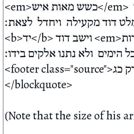
<em>כשש מאות איש</em>  ויצאו מקעלה  ויתהלכו  באשר 
נמלט דוד מקעילה  ויחדל  לצאת׃
<b>יד</b> וישב דוד <em>במדבר במצדות</em>  וישב בהר 
 כל הימים  ולא נתנו אלקים בידו׃
<footer class="source">שמואל א פרק כג</footer>
</blockquote>

(Note that the size of his 