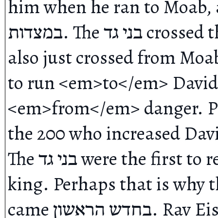
him when he ran to Moab, and
במצדות.‎ The בני גד crossed the Jordan to join David (who had 
also just crossed from Moab 
to run <em>to</em> David,
<em>from</em> danger. Pre
the 200 who increased David
The בני גד were the first to recognize David as the future 
king. Perhaps that is why t
came בחדש הראשון. Rav Eisemann points out that this is 