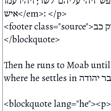
איש מר נפש  ויהי עליהם  לשר; ויהיו עמו  <e
איש</em>׃ </p>

<footer class="source">שמואל א פרק כב</footer>
</blockquote>

Then he runs to Moab until G
where he settles in מדבר יהודה:

<blockquote lang="he"><p><b>יג</b> וד ואנשיו