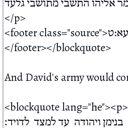
אמר אליהו התשבי מתושבי גלעד
</p>

<footer class="source">בראשית רבה, פרשת ויצא פרשה עא:ט 
</footer></blockquote>

And David's army would con
<blockquote lang="he"><p></p><p><b>יז<
בנימן ויהודה  עד למצד  לדויד׃ 
