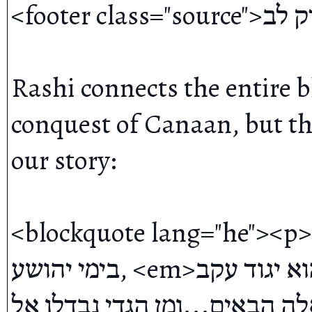
<footer class="source">במדבר פרק לב</footer></blockquote>

Rashi connects the entire blessing to גד
conquest of Canaan, but the
our story:

<blockquote lang="he"><p><em>גד גדוד יגודנו</em
בימי יהושע, <em>והוא יגוד עקב</em>,

אלה הבאים...ומן הגדי נבדלו אל