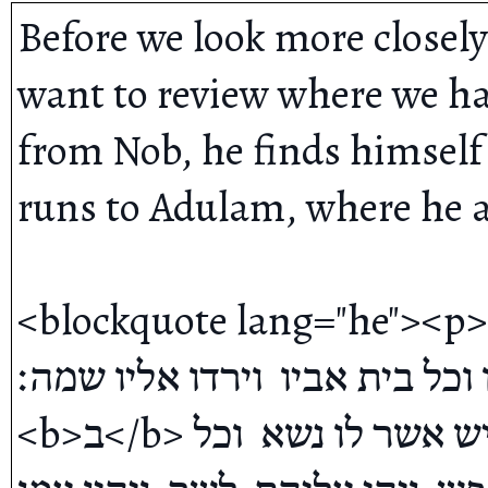
Before we look more closely 
want to review where we ha
High
Home
לים
from Nob, he finds himself
runs to Adulam, where he a
<blockquote lang="he"><p><b>א</b> וד משם  וימלט אל
וכל בית אביו  וירדו אליו שמה׃
<b>ב</b> ויתקבצו אליו כל איש מצוק וכל איש אשר לו נשא  וכל 