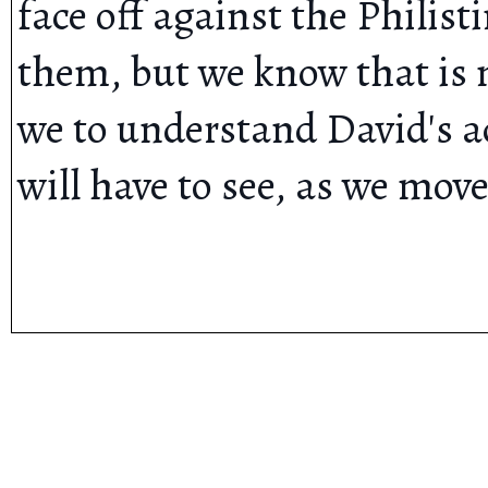
face off against the Philis
them, but we know that is 
we to understand David's actions, and ׳
will have to see, as we move to th
Hig
Home
לים
Glossary
Valid HTML5
Quick
Edit This Page