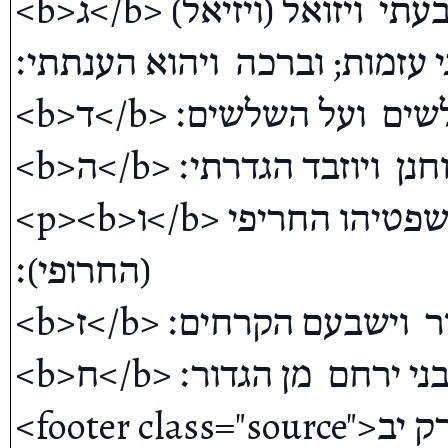
<b>ג</b> הראש אחיעזר ויואש  בני השמעה הגבעתי  ויזואל (ויזיאל) 
ני עזמות; וברכה  ויהוא הענתתי׃
<b>ד</b> וישמעיה הגבעוני גבור בשלשים  ועל השלשים׃ 

<b>ה</b> וירמיה ויחזיאל ויוחנן  ויוזבד הגדרתי׃  </p>

<p><b>ו</b> אלעוזי וירימות ובעליה ושמריהו  ושפטיהו החריפי 
(החרופי)׃ 

<b>ז</b> אלקנה וישיהו ועזראל ויועזר  וישבעם הקרחים׃ 

<b>ח</b> ויועאלה וזבדיה בני ירחם  מן הגדור׃ </p>

<footer class="source">דברי הימים א פרק יב</footer>