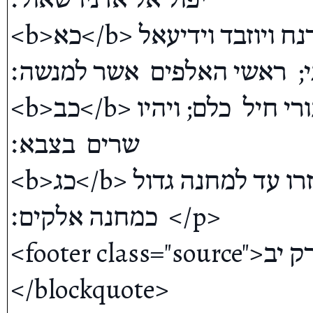
<b>כא</b> בלכתו אל ציקלג  נפלו עליו ממנשה עדנח ויוזבד וידיעאל 
לתי;  ראשי האלפים  אשר למנשה׃
<b>כב</b> והמה  עזרו עם דויד על הגדוד  כי גבורי חיל  כלם; ויהיו 
שרים  בצבא׃ 

<b>כג</b> כי לעת יום ביום  יבאו על דויד לעזרו עד למחנה גדול  
כמחנה אלקים׃  </p>

<footer class="source">דברי הימים א פרק יב</footer>
</blockquote>
