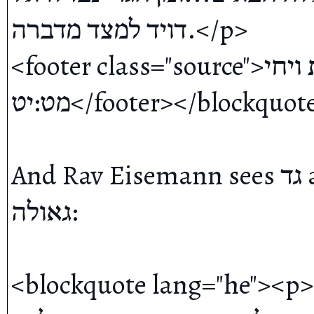
דויד למצד מדברה.</p>

<footer class="source">מדרש לקח טוב, בראשית פרשת ויחי 
מט:יט</footer></blockquote>

And Rav Eisemann sees גד as the harbringers of the final 
גאולה:

<blockquote lang="he"><p>אליהו משל מי?...ר׳ נהוראי אמר 