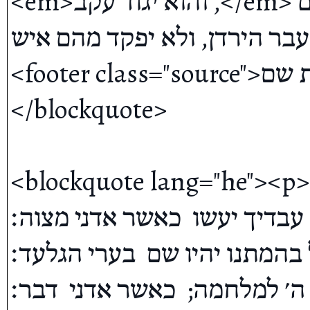
<em>והוא יגוד עקב ,</em> כל גדודיו ישובו על עקבם לנחלתם 
חו בעבר הירדן, ולא יפקד מהם איש
<footer class="source">רש״י, בראשית שם</footer>
</blockquote>

<blockquote lang="he"><p><b>כה</b> בני גד ובני ראובן
משה לאמר;  עבדיך יעשו  כאשר אדני מצוה׃
ינו  מקננו וכל בהמתנו יהיו שם  בערי הגלעד׃
פני ה׳ למלחמה;  כאשר אדני  דבר׃