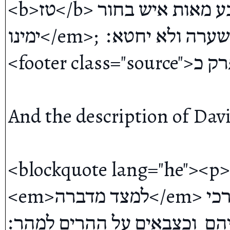
<b>טז</b> מכל העם הזה  שבע מאות איש בחור  <em>אטר  יד 
ימינו</em>;  כל זה  קלע באבן אל השערה ולא יחטא׃</p>

<footer class="source">שופטים פרק כ</footer></blockquote>

And the description of Davi
<blockquote lang="he"><p><b>ט</b> די נבדלו אל דויד
<em>למצד מדברה</em> גברי החיל  אנשי צבא למלחמה ערכי 
פניהם  וכצבאים על ההרים למהר׃