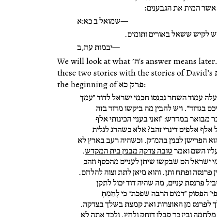
 אשר המית את הגבענים׃
שמואל ב כא:א
ש לקיש ששאל באורים ותומים.
יבמות עח,ב
We will look at what ה׳'s answer means later. But Rabbi Eybeschutz connects
these two stories with the stories of David’s מלחמות רשות, and thus פרק ח with
the beginning of פרק כא:
שעלה עמוד השחר נכנסו חכמי ישראל לדוד ”עמך
ם בגדוד“. ויש להבין מה ביקשו מדוד בזה
מבואר במדרש: ”ואני בעניי הכינותי אלף
ל אלף אלפים דינרי זהב? אלא כשהרג לגלית
הוא הפרישן לבנין בהמ״ק. וכשהיה רעב בארץ לא
עליו השם ואמר
טובה צדקה מבנין בית המקדש
.
מי ישראל הם שבקשו שיתן לעניים מהכסף וזהכ
ן פרנסה ופתח ותן. והוא מיאן לתת וצוה להלחם.
 פרנסת עניים, מה שהיה דוד יכול לתקן
י׳ הפסוק ”דמים הרבה שפכת“ כי לָחַמְתָּ
לך לפרנס מן האוצרות ואת קמצת בשלך בצדקה.
 מלחמה ובין כך סבלו דוחק ולחץ.
ולכך אתה לא