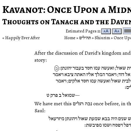
Kavanot
: Once Upon a Mid
Thoughts on Tanach and the Dave
Estimated Pages:11
🗚
🗛
Once Upo
‎ »‎
Shiurim
‎ »‎
תהילים
‎ »‎
Home
Happily Ever After
After the discussion of David’s kingdom and 
story:
ית שאול; ואעשה עמו חסד בעבור יהונתן׃
ב
 אל דוד; ויאמר המלך אליו האתה ציבא ויאמר
בית שאול ואעשה עמו חסד אלקים; ויאמר
ים׃
שמואל ב פרק ט
We have met this נכה רגלים once before, in the context of the fall of the house of
Saul:
חמש שנים היה בבא שמעת שאול ויהונתן מיזרעאל
ויפל ויפסח ושמו מפיבשת׃