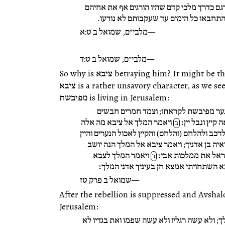
גם כדרך מלכי קדם שהיו הורגים אף את אחיהם
והתחבאו כל הימים עד שעקבותם לא נודעו.
מלבי״ם, שמואל ב ט:א
מלבי״ם, שמואל ב ט:ד
So why is ציבא betraying him? It might be that David is trustworthy, but in fact
ציבא is a rather unsavory character, as we see during Avshalom’s rebellion, when
מפיבשת is living in Jerusalem:
ער מפיבשת לקראתו; וצמד חמרים חבשים
קיץ ונבל יין׃
ויאמר המלך אל ציבא מה אלה
ב
רכב ולהלחם (והלחם) והקיץ לאכול הנערים והיין
יה בן אדניך; ויאמר ציבא אל המלך הנה יושב
שראל את ממלכות אבי׃
ויאמר המלך לצבא
ד
 השתחויתי אמצא חן בעיניך אדני המלך׃
שמואל ב פרק טז
After the rebellion is suppressed and Avshal
Jerusalem:
 ולא עשה רגליו ולא עשה שפמו ואת בגדיו לא