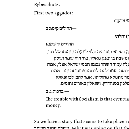
Eybeschutz
.
First two aggadot:
י צדקך׃
תהילים קיט:סב
 יחלתי׃
תהילים קיט:קמז
 חסידא: כנור היה תלוי למעלה ממטתו של דוד,
ונושבת בו ומנגן מאליו, מיד היה עומד ועוסק
לה עמוד השחר נכנסו חכמי ישראל אצלו, אמרו
פרנסה. אמר להם: לכו והתפרנסו זה מזה. אמרו
בור מתמלא מחוליתו. אמר להם: לכו ופשטו
לכין בסנהדרין, ושואלין באורים ותומים.
ברכות ג,ב
The trouble with Socialism is that eventual
money.
So we have a story that seems to take pl: היה עומד ועוסק בתורה עד
שעלה עמוד השחר. What was going on that the חכמי ישראל came to ask פרנסה