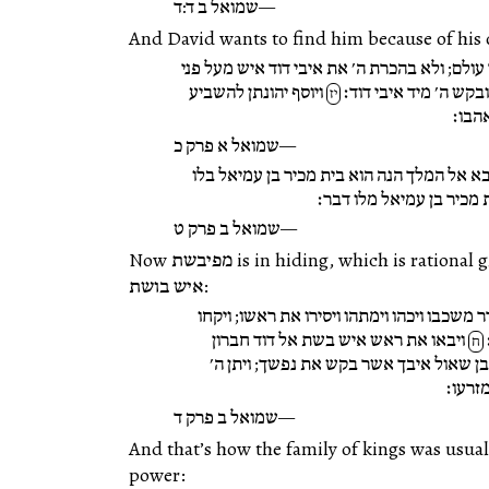
שמואל ב ד:ד
And David wants to find him because of his 
ולם; ולא בהכרת ה׳ את איבי דוד איש מעל פני
ובקש ה׳ מיד איבי דוד׃
ויוסף יהונתן להשביע
יז
הבו׃
שמואל א פרק כ
בא אל המלך הנה הוא בית מכיר בן עמיאל בלו
 מכיר בן עמיאל מלו דבר׃
שמואל ב פרק ט
Now מפיבשת is in hiding, which is rational given what happened to his uncle
איש בושת:
משכבו ויכהו וימתהו ויסירו את ראשו; ויקחו
ויבאו את ראש איש בשת אל דוד חברון
ח
ן שאול איבך אשר בקש את נפשך; ויתן ה׳
זרעו׃
שמואל ב פרק ד
And that’s how the family of kings was usua
power: