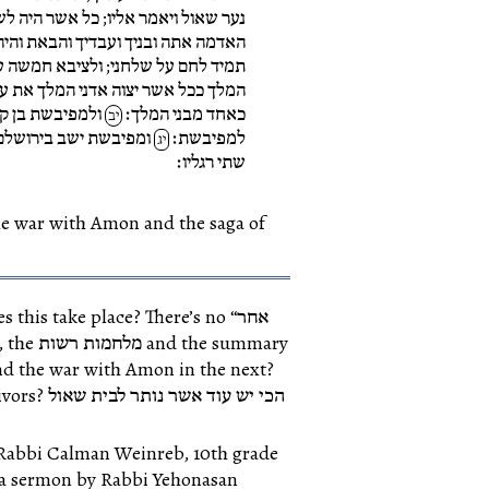
נער שאול ויאמר אליו; כל אשר היה לשא
האדמה אתה ובניך ועבדיך והבאת והיה 
תמיד לחם על שלחני; ולציבא חמשה ע
המלך ככל אשר יצוה אדני המלך את עב
כאחד מבני המלך׃
ולמפיבשת בן קט
יב
למפיבשת׃
ומפיבשת ישב בירושלם 
יג
שתי רגליו׃
the war with Amon and the saga of
oes this take place? There’s no
nd the war with Amon in the next?
 survivors
Rabbi Calman Weinreb, 10th grade
n a sermon by
Rabbi Yehonasan