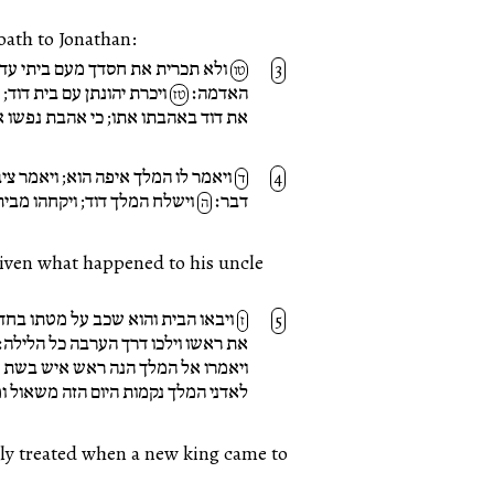
oath to Jonathan:
ולא תכרית את חסדך מעם ביתי עד ע
טו
האדמה׃
ויכרת יהונתן עם בית דוד; 
טז
את דוד באהבתו אתו; כי אהבת נפשו א
ויאמר לו המלך איפה הוא; ויאמר צי
ד
דבר׃
וישלח המלך דוד; ויקחהו מבית
ה
ויבאו הבית והוא שכב על מטתו בחדר 
ז
את ראשו וילכו דרך הערבה כל הלילה׃
ויאמרו אל המלך הנה ראש איש בשת ב
לאדני המלך נקמות היום הזה משאול ומ
lly treated when a new king came to