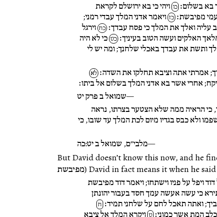
ר בא בשלום׃
ויהי כי בא ירושלם לקראת
כו
עמי מפיבשת׃
ויאמר אדני המלך עבדי רמני;
כז
 עליה ואלך את המלך כי פסח עבדך׃
וירגל
כח
מלאך האלקים ועשה הטוב בעיניך׃
כי לא היה
כט
מלך ותשת את עבדך באכלי שלחנך; ומה יש לי
יך; אמרתי אתה וציבא תחלקו את השדה׃
לא
קח; אחרי אשר בא אדני המלך בשלום אל ביתו׃
שמואל ב פרק יט
קר, כי הראיה ממה שלא הצטער בצרתו, נראה
ו ולא כבס בגדיו מיום לכת המלך עד שובו, כי
מלבי״ם, שמואל ב יט:כה
But David doesn’t know this now, and he  מפיבשת, and (fortunately for
וד ויפל על פניו וישתחו; ויאמר דוד מפיבשת
תירא כי עשה אעשה עמך חסד בעבור יהונתן
יך; ואתה תאכל לחם על שלחני תמיד׃
ח
הכלב המת אשר כמוני׃
ויקרא המלך אל ציבא
ט