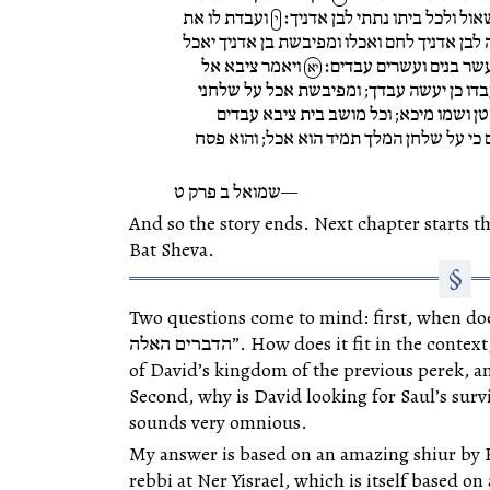
ול ולכל ביתו נתתי לבן אדניך׃
ועבדת לו את
י
לבן אדניך לחם ואכלו ומפיבשת בן אדניך יאכל
שר בנים ועשרים עבדים׃
ויאמר ציבא אל
יא
דו כן יעשה עבדך; ומפיבשת אכל על שלחני
ן ושמו מיכא; וכל מושב בית ציבא עבדים
כי על שלחן המלך תמיד הוא אכל; והוא פסח
שמואל ב פרק ט
And so the story ends. Next chapter starts 
Bat Sheva.
Two questions come to mind: first, when d “אחר
הדברים האלה”. How does it fit in the context, the מלחמות רשות and the summary
of David’s kingdom of the previous perek, a
Second, why is David looking for Saul’s? הכי יש עוד אשר נותר לבית שאול
sounds very omnious.
My answer is based on an
amazing shiur
by 
rebbi at Ner Yisrael, which is itself based o