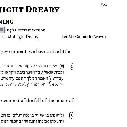
night Dreary
בס״ד
ning
High Contrast Version
n a Midnight Dreary
Let Me Count the Ways
government, we have a nice little
ויאמר דוד הכי יש עוד אשר נותר לב
א
ולבית שאול עבד ושמו ציבא ויקראו לו
עבדך׃
ויאמר המלך האפס עוד איש ל
ג
ציבא אל המלך עוד בן ליהונתן נכה רגל
וליהונתן בן שאול בן נכה רגלים; בן 
ותשאהו אמנתו ותנס ויהי בחפזה לנוס 