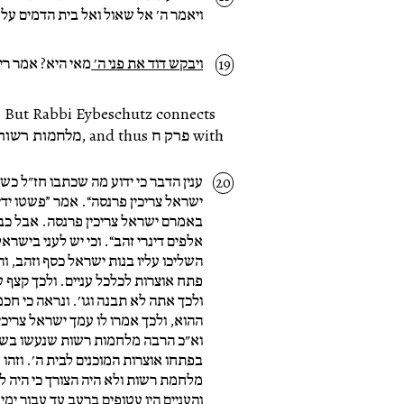
ויאמר ה׳ אל שאול ואל בית הדמים על
ויבקש דוד את פני ה׳
מאי היא? אמר רי
ענין הדבר כי ידוע מה שכתבו חז״ל כ
ישראל צריכין פרנסה“. אמר ”פשטו ידיכ
באמרם ישראל צריכין פרנסה. אבל כבר 
אלפים דינרי זהב“. וכי יש לעני בישרא
השליכו עליו בנות ישראל כסף וזהב, ו
פתח אוצרות לכלכל עניים. ולכך קצף 
ולכך אתה לא תבנה וגו׳. ונראה כי חכ
ההוא, ולכך אמרו לו עמך ישראל צריכי
וא״כ הרבה מלחמות רשות שנעשו בשביל
בפתחו אוצרות המוכנים לבית ה׳. וזהו פ
מלחמת רשות ולא היה הצורך כי היה 
והעניים היו עטופים ברעב עד עבור ימי