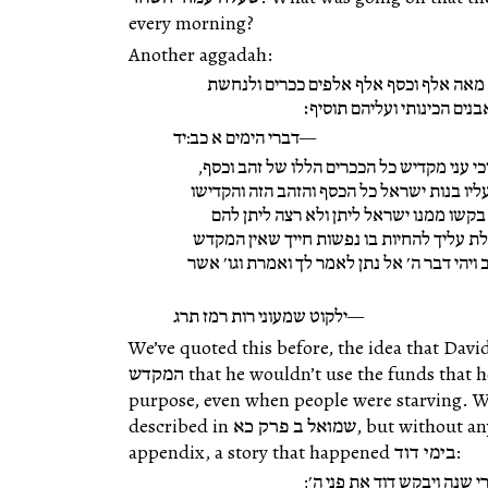
every morning?
Another aggadah:
ים מאה אלף וכסף אלף אלפים ככרים ולנחשת
בנים הכינותי ועליהם תוסיף׃
דברי הימים א כב:יד
, וכי עני מקדיש כל הככרים הללו של זהב וכסף,
ליו בנות ישראל כל הכסף והזהב הזה והקדישו
קשו ממנו ישראל ליתן ולא רצה ליתן להם
לת עליך להחיות בו נפשות חייך שאין המקדש
ויהי דבר ה׳ אל נתן לאמר לך ואמרת וגו׳ אשר
ילקוט שמעוני רות רמז תרג
the idea that Dav בית
before
We’ve quoted this
המקדש that he wouldn’t use the funds that he had dedicate for it for any other
purpose, even when people were starv רעב שלש שנים? It is
described in שמואל ב פרק כא, but without any specific dates. This perek is an
appendix, a story that happened בימי דוד:
 שנה ויבקש דוד את פני ה׳;