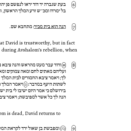
בעת שגברה יד דוד יראו לנפשם פן יהר
בל ימרדו ומכ׳׳ש זרע המלך הראשון, 
הנה הוא בית מכיר
: מתחבא שם.
ודוד עבר מעט מהראש והנה ציבא נ
א
ועליהם מאתים לחם ומאה צמוקים ומאה 
לך; ויאמר ציבא החמורים לבית המלך ל
לשתות היעף במדבר׃
ויאמר המלך וא
ג
בירושלם כי אמר היום ישיבו לי בית י
הנה לך כל אשר למפיבשת; ויאמר ציבא
om is dead, David returns to
ומפבשת בן שאול ירד לקראת המלך;
כה