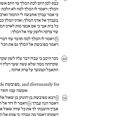
כבס למן היום לכת המלך עד היום אש
המלך; ויאמר לו המלך למה לא הלכת 
כי אמר עבדך אחבשה לי החמור וארכב
בעבדך אל אדני המלך; ואדני המלך כ
כל בית אבי כי אם אנשי מות לאדני ה
עוד צדקה ולזעק עוד אל המלך׃
ויאמר לו המלך למה תדבר עוד דבר
ל
ויאמר מפיבשת אל המלך גם את הכל י
ניכר היטב כי עבדו דבר עליו לשון ש
שקרותה ממה שלא עשה שער רגליו ושפמ
התאבל ונצטער על צרת אדוניו…
finds
מפיבשת) David in fact means it when he said אעשה עמו חסד:
ויבא מפיבשת בן יהונתן בן שאול אל ד
ו
ויאמר הנה עבדך׃
ויאמר לו דוד אל 
ז
אביך והשבתי לך את כל שדה שאול אב
וישתחו ויאמר מה עבדך; כי פנית אל 