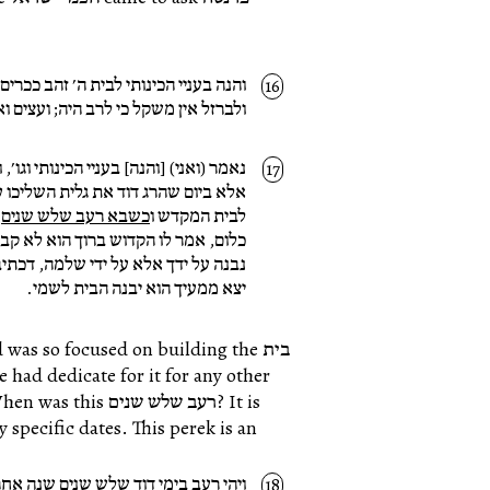
והנה בעניי הכינותי לבית ה׳ זהב ככר
ולברזל אין משקל כי לרב היה; ועצים וא
נאמר (ואני) [והנה] בעניי הכינותי וגו׳
אלא ביום שהרג דוד את גלית השליכו ע
לבית המקדש ו
כשבא רעב שלש שנים
ב
כלום, אמר לו הקדוש ברוך הוא לא קב
נבנה על ידך אלא על ידי שלמה, דכתיב 
יצא ממעיך הוא יבנה הבית לשמי.
, id was so focused on building the
ing. When was this
ויהי רעב בימי דוד שלש שנים שנה אחרי