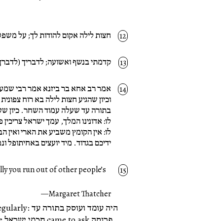
חצות לילה אקום להודות לך; על משפט
קדמתי בנשף ואשועה; לדבריך (לדברך)
אמר רב אחא בר ביזנא אמר רבי שמעון
וכיון שהגיע חצות לילה בא רוח צפונית 
בתורה עד שעלה עמוד השחר. כיון שע
לו: אדונינו המלך, עמך ישראל צריכין 
לו: אין הקומץ משביע את הארי ואין ה
ידיכם בגדוד. מיד יועצים באחיתופל ונמ
ly you run out of other people’s
Margaret Thatcher
ace regularly