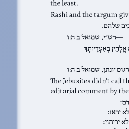
the least.
Rashi and the targum giv
: ים שלהם
רש״י, שמואל ב ה:ו
ֱלָהֵין בְּאַעְדָיוּתָךְ
גום יונתן, שמואל ב ה:ו
The Jebusites didn’t call their idols ים ופסחים
editorial comment by the a
ם׃
א יראו׃
א יריחון׃