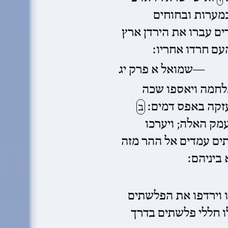
במערות ובחוחים
ם עברו את הירדן ארץ
העם חרדו אחריו׃
שמואל א פרק יג
לחמה ויאספו שכה
 עזקה באפס דמים׃
ב
עמק האלה; ויערכו
ם עמדים אל ההר מזה
ביניהם׃
ו וירדפו את הפלשתים
לו חללי פלשתים בדרך