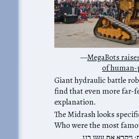
MegaBots raises 
of human-pi
Giant hydraulic battle rob
find that even more far-f
explanation.
The Midrash looks specifically at
ת; ויקרא את עשו בנו