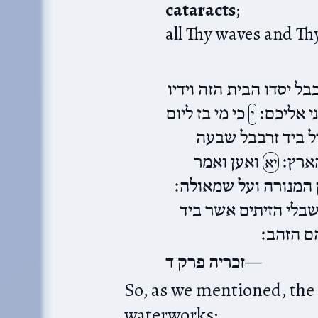
cataracts
;
all Thy waves and Th
בל יסדו הבית הזה וידיו
י אליכם׃
כי מי בז ליום
י
ל ביד זרבבל שבעה
הארץ׃
ואען ואמר
יא
ן המנורה ועל שמאולה׃
שבלי הזיתים אשר ביד
ם הזהב׃
זכריה פרק ד
So, as we mentioned, the 
waterworks: