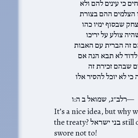
ם כי עינים להם ולא
ו הצלמים ההם בצורת
צחק שבסוף ימיו כהו
יה צולע על יריכו
ם זה הברית עם האבות
לדוד לא תבא הנה אם
ם שבהם זכירת זה
 כי לא יוכל להסיר אלו
רלב״ג, שמואל ב ה:ו
It’s a nice idea, but why
the treaty? בני ישראל still can’t betray the Jebusites if they
swore not to!