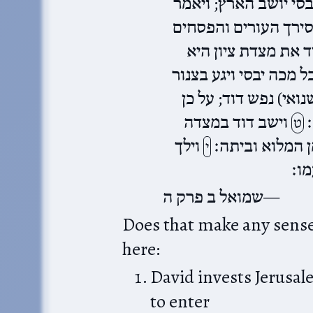
בסי יושב הארץ; ויאמר
סירך העורים והפסחים
ד את מצדת ציון היא
ל מכה יבסי ויגע בצנור
אי) נפש דוד; על כן
׃
וישב דוד במצדה
ט
מן המלוא וביתה׃
וילך
י
מו׃
שמואל ב פרק ה
Does that make any sense
here:
David invests Jerusale
to enter