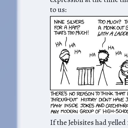
to us:
If the Jebisites had yelled