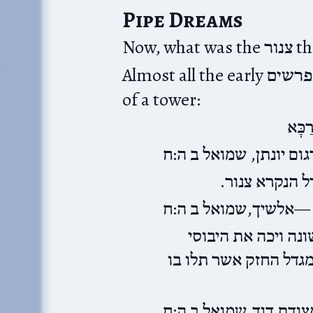
Pipe Dreams
Now,
Almost all the early מפרשים understand it to be the name
of a tower:
רַכָּא
ום יונתן, שמואל ב ה:ח
דל הנקרא צנור
אלשיך,שמואל ב ה:ח
:  ויכה את היבוסי
מגדל החזק אשר תלו בו
צודת דוד,שמואל ב ה:ח