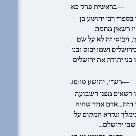
בראשית פרק כא
: בספרי רבי יהושע בן
יו רשאין מחמת
ויבוסי זה לא על שם
רושלים ושמו יבוס ובני
בני יהודה את ירושלים
רש״י, יהושע טו:סג
יו רשאים מפני השבועה
י הזה…אדם אחד שהיה
ימלך ונקרא המקום על
ושבי ירושלם