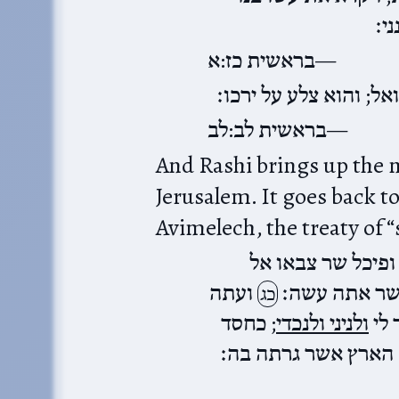
י׃
בראשית כז:א
ל; והוא צלע על ירכו׃
בראשית לב:לב
And Rashi brings up the m
Jerusalem. It goes back t
Avimelech, the treaty of 
ופיכל שר צבאו אל
שר אתה עשה׃
ועתה
כג
 לי
ולניני ולנכדי
; כחסד
 הארץ אשר גרתה בה׃