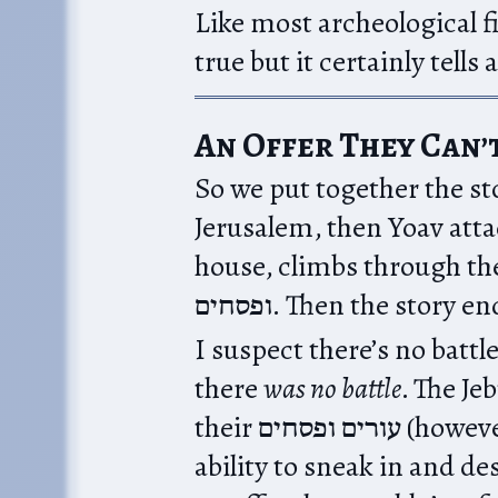
Like most archeological fi
true but it certainly tells 
An Offer They Can’
So we put together the s
Jerusalem, then Yoav atta
house, climbs through the צנור and destroys the ים
ופסחים. Then the story
I suspect there’s no battl
there
was no battle
. The Je
their עורים ופסחים (however we interpret this). Yoav’s
ability to sneak in and d