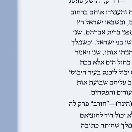
רד״ק, יהושע טו:סג
ת והעמידו אותם ברחוב
, וכשבאו ישראל רץ
מפני ברית אברהם, שנ׳
שו בני ישראל. וכשמלך
ניחו אותו, שנ׳ ויאמר
 כחול הים אלא בכח
ול ליכנס בעיר היבוסי
ב עליהם שבועת אות
העורים והפסחים
(היגר)—”חורב“ פרק לה
א יכול דוד להוציאם
מלך שהיתה כתובה