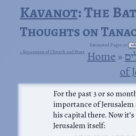
Kavanot
: The Ba
Thoughts on Tanac
Estimated Pages:20
🗚
Separation of Church and State
Home
‎ »‎
ים
of 
For the past 3 or so mont
importance of Jerusalem
his capital there. Now it’
Jerusalem itself: