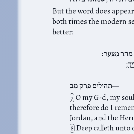
But the word does appear in תנ״ך two other time
both times the modern sen
better:
 מהר מצער׃
;
יך
תהילים פרק מב
O my G-d, my soul 
7
therefore do I reme
Jordan, and the Herm
Deep calleth unto d
8