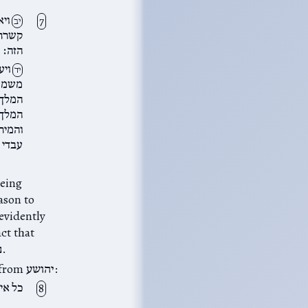
ויא
יב
קשרתם
הזה׃
ויע
יד
משמעת
המלך 
המלך 
והמיתו
עבדי 
evidently
Saul’s servants refuse to obey orders and will not massacre the כהנים of נב.
Disobeying the king is a capital crime. רש״י points out that we learn this from יהושע:
כל אי