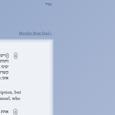
בס״ד
Murder Most Foul
וישמ
ו
וחניתו
ימיני:
קשרתם 
אזני; 
אחת ,