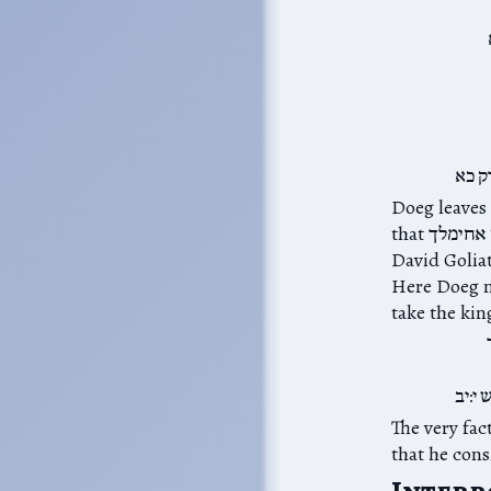
ק כא
Doeg leaves out אחימלך's reticence in dealing with David, and
that אחימלך‎ “שאל לו בה׳”. We interpreted the phrase אחרי האפוד when אחימלך gave
David Goliath’s sw
Here Doeg ma
take the kin
י:יב
The very fact that אחימלך consults with the אורים ותומים 
that he cons