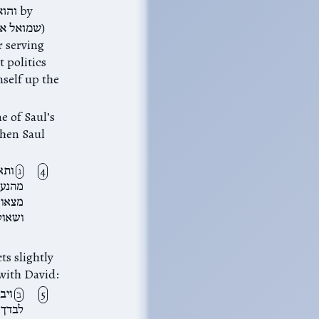
 politics
self up the
e of Saul’s
when Saul
ותאב
ג
מהנער
מצאו; 
ושאול
ts slightly
ling conspirator with David:
ויב
ב
לבד …