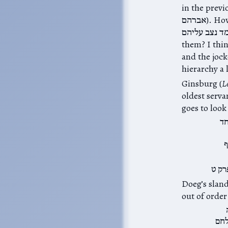
in the previous paragraph, and
אברהם). However, Samuel is also described as נצב over his students (שמואל א יט:כ)‎
ושמואל עמד נצב עליהם. So is Doeg lording over th
them? I thin
and the joc
hierarchy a 
Ginsburg (
L
oldest serva
goes to look
חד
ף
רק ט
Doeg’s slande
לחם