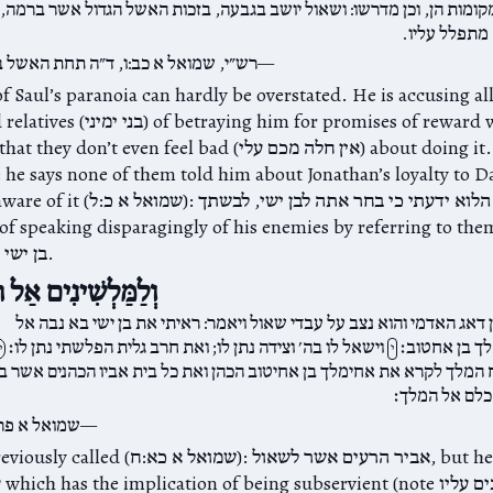
 מקומות הן, וכן מדרשו: ושאול יושב בגבעה, בזכות האשל הגדול אשר ברמה
 מתפלל עליו
רש״י, שמואל א כב:ו, ד״ה תחת האשל 
f Saul’s paranoia can hardly be overstated. He is accusing all
g him for promises of reward when David
’t even feel bad (אין חלה מכם עלי) about doing it. And it’s not
: he says none of them told him about Jonathan’s loyalty to D
הלוא ידעתי כי בחר אתה לבן ישי,. Note also
 of speaking disparagingly of his enemies by referring to the
patronymic: בן ישי.
וְלַמַּלְשִׁינִים אַל 
 דאג האדמי והוא נצב על עבדי שאול ויאמר: ראיתי את בן ישי בא נבה אל
ך בן אחטוב׃
וישאל לו בה׳ וצידה נתן לו; ואת חרב גלית הפלשתי נתן לו׃
י
י
ח המלך לקרא את אחימלך בן אחיטוב הכהן ואת כל בית אביו הכהנים אשר 
 כלם אל המלך׃
שמואל א פר
שמוא):‎ אביר הרעים אשר לשאול, but here he is נצב
ו