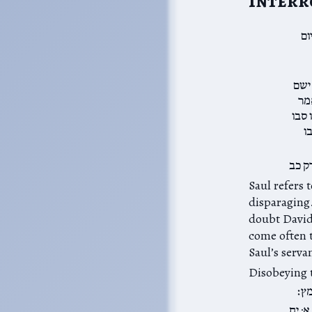
Interr
ום
ישם
מר
 סבו
בו
ק כב
Saul refers to the כהן גדול as בן אחיטוב; again, the pat
disparaging. He doesn’t e
doubt David’
come often to consult with the ם
מץ׃
א: יח