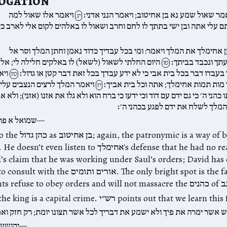
ogation
מר שאול שמע נא בן אחיטוב; ויאמר הנני אדני׃
ויאמר אלו שאול למה
יג
 עלי אתה ובן ישי בתתך לו לחם וחרב ושאול לו באלהים לקום אלי לארב כי
ן אחימלך את המלך ויאמר: ומי בכל עבדיך כדוד נאמן וחתן המלך וסר אל
ך ונכבד בביתך׃
היום החלתי לשאול (לשאל) לו באלקים חלילה לי; אל 
טו
בעבדו דבר בכל בית אבי כי לא ידע עבדך בכל זאת דבר קטן או גדול׃
ויא
טז
מות תמות אחימלך; אתה וכל בית אביך׃
ויאמר המלך לרצים הנצבים עליו
יז
 כהני ה׳ כי גם ידם עם דוד וכי ידעו כי ברח הוא ולא גלו את אזנו (אזני); ולא א
המלך לשלח את ידם לפגע בכהני ה׳׃
שמואל א פר
ronymic is a way of being
ven listen to אחימלך's defense that he had no reason to
s claim that he was working under Saul’s orders; David has 
אורים ותומי. The only bright spot is the fact that
ש אשר ימרה את פיך ולא ישמע את דבריך לכל אשר תצונו יומת; רק חזק וא
יהושע 