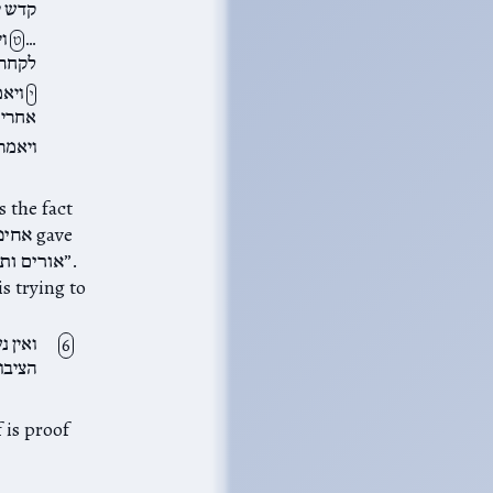
קדש י
וי
…
ט
לקחתי 
ויאמ
י
אחרי;
ויאמר 
s trying to
ואין נ
הציבו.