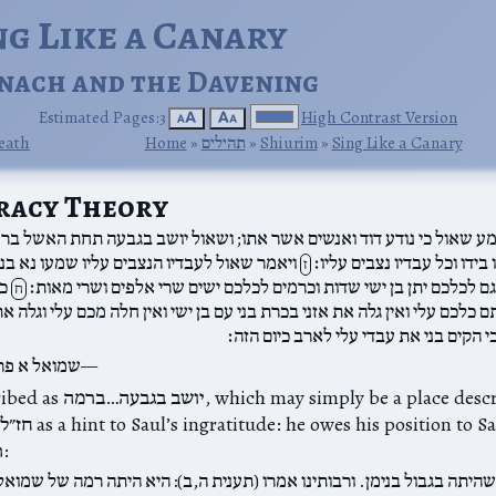
ing Like a Canary
nach and the Davening
Estimated Pages:3
High Contrast Version
🗚
🗛
Death
Home
‎ »‎
תהילים
‎ »‎
Shiurim
‎ »‎
Sing Like a Canary
racy Theory
ע שאול כי נודע דוד ואנשים אשר אתו; ושאול יושב בגבעה תחת האשל בר
 בידו וכל עבדיו נצבים עליו׃
ויאמר שאול לעבדיו הנצבים עליו שמעו נא בני
ז
 גם לכלכם יתן בן ישי שדות וכרמים לכלכם ישים שרי אלפים ושרי מאות׃
כי
ח
כלכם עלי ואין גלה את אזני בכרת בני עם בן ישי ואין חלה מכם עלי וגלה א
כי הקים בני את עבדי עלי לארב כיום הזה׃
שמואל א פר
mply be a place description, but
dwelt in רמה:
שהיתה בגבול בנימן. ורבותינו אמרו (תענית ה,ב): היא היתה רמה של שמוא