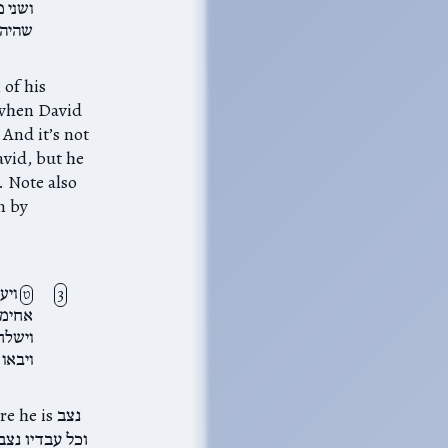
ושני,
שהיה.
 of his
avid, but he
m by
ויען
ט
אחימל
וישל;
ויבאו