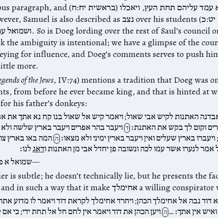
 (בראשית יח:ח)‎ והוא עמד עליהם תחת העץ, ויאכלו by
e rest of Saul’s council or serving
k the ambiguity is intentional; we have a glimpse of the court
keying for influence, and Doeg’s comments serves to push him
little more.
egends of the Jews
, IV:74) mentions a tradition that Doeg was on
nts, from before he ever became king, and that is hinted at 
 for his father’s donkeys:
דנה האתנות לקיש אבי שאול; ויאמר קיש אל שאול בנו קח נא אתך את א
ים וקום לך בקש את האתנת׃
ויעבר בהר אפרים ויעבר בארץ שלשה ולא
ד
ויעברו בארץ שעלים ואין ויעבר בארץ ימיני ולא מצאו׃
המה באו בארץ צו
ה
 אמר לנערו אשר עמו לכה ונשובה פן יחדל אבי מן האתנות ו
דאג
לנו׃
שמואל א פ
r is subtle; he doesn’t technically lie, but he presents the fac
out of order and in such a way that it make אחימלך a wil
א דוד נבה אל אחימלך הכהן; ויחרד אחימלך לקראת דוד ויאמר לו מדוע אתה
ך ואיש אין אתך׃
ויען הכהן את דוד ויאמר אין לחם חל אל תחת ידי; כי אם 
ה