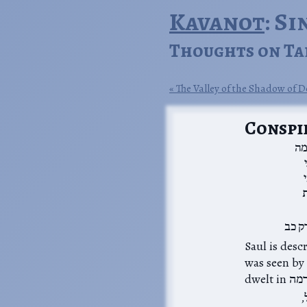
Kavanot
: S
Thoughts on Ta
The Valley of the Shadow of 
Conspi
מה
ת
ק כב
Saul is described as יושב בגבעה…ברמה, which may si
was seen by חז״ל as a hint to Saul’s ingratitude: he owes his position to Samuel, who
ל