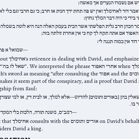
ש אם נשמרו הנערים אך מאשה׃
אמר דוד לאחימלך ואין יש פה תחת ידך חנית או חרב; כי גם חרבי וגם כלי לא
בידי כי היה דבר המלך נחוץ׃
ר הכהן חרב גלית הפלשתי אשר הכית בעמק האלה הנה היא לוטה בשמלה
 האפוד אם אתה תקח לך קח כי אין אחרת זולתה בזה
דוד אין כמוה תננה לי׃
שמואל א פר
 emphasizes the fact
ord as meaning “after consulting the אפוד and the אורים ותומים”.
kes it seem part of the conspiracy, and is proof that David i
gship from Saul:
שאלין בהן [באורים ותומים] להדיוט—אלא למלך, או לבית דין, או למי שצורך
ר בו
רמב״ם, משנה תורה, הלכות כלי המקדש 
on David’s behalf is proof
iders David a king.