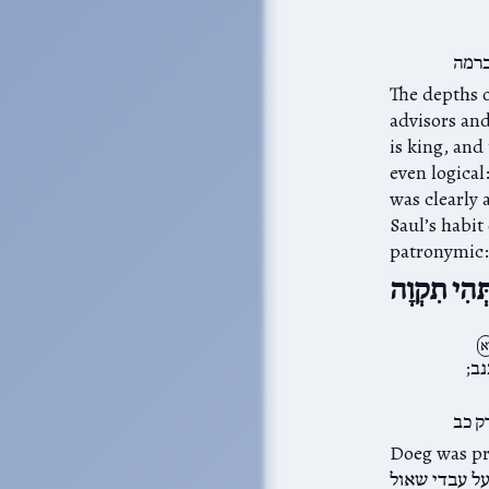
ברמה
The depths o
advisors and relatives (בני ימיני) of betrayin
is king, and that they don
even logical
was clearly aware of it (שמואל א כ:ל):‎  לבשתך
Saul’s habit
תְּהִי תִקְוָה
א
בנב
ק כב
Doeg was previously called (ל א כא:ח
על עבדי שאול which has the implication of being subservient (note כל עבדיו נצבים עליו