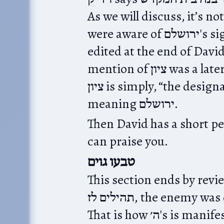
As we will discuss, it’s not clear that שראל
were aware of ירושלם's significance, but as תהילים‎ was
edited at the end of David’
mention of ציון was a later addition. My understanding of
ציון is simply, “the designated place” without necessarily
meaning ירושלם.
Then David has a short pe
can praise you.
טבעו גוים
This section ends by revi
תהילים לז, the enemy was destroyed by their own traps.