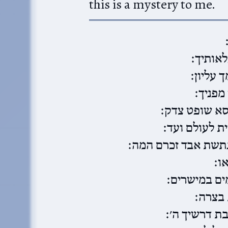
this is a mystery to me.
לאותיך׃
עליון׃
מפניך׃
סא שופט צדק׃
 לעולם ועד׃
נתשת אבד זכרם המה׃
ו׃
ים במישרים׃
 בצרה׃
בת דרשיך ה׳׃