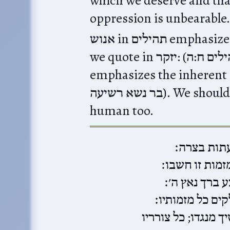
oppression is unbearable.
אנוש in תהילים‎ emphasizes man’s frailty and mortality; as
we quote in יזקר:‎ (תהילים ח:ה‎)‎ מה אנוש כי תזכרנו. Here it
emphasizes the inherent frailty of the
בר נשא רשיעה). We should not be intimidated; they are only
human too.
תות בצרה׃
זמות זו חשבו׃
 ברך נאץ ה׳׃
ים כל מזמותיו׃
 מנגדו; כל צורריו