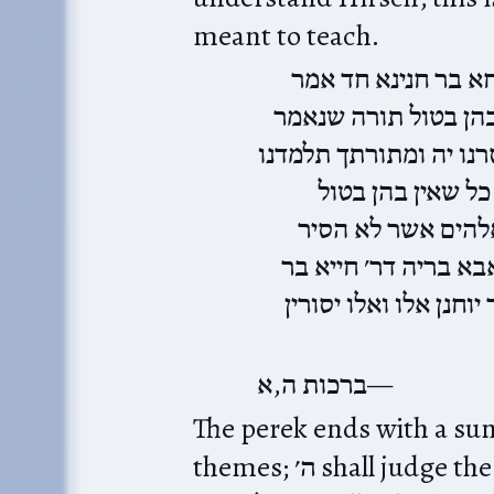
meant to teach.
אחא בר חנינא חד אמר
בהן בטול תורה שנאמר
(ו יה ומתורתך תלמדנו
כל שאין בהן בטול
להים אשר לא הסיר
בא בריה דר׳ חייא בר
וחנן אלו ואלו יסורין
ברכות ה,א
The perek ends with a su
themes; ה׳ shall judge the רשע‎, רע תדרוש when he thought