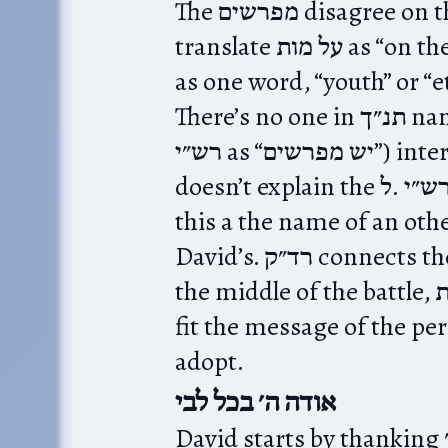
The מפרשים disagree on the dedication of this perek. Most
translate על מות as “on the death [of]” (though some take it
as one word, “youth” or “
There’s no one in תנ״ך named לבן. Some (brought down by
רש״י as “יש מפרשים”) interpret this as David’s son, but that
doesn’t explain the ל.‎ רש״י,‎ אבן עזרא and מצודת interpret
this a the name of an o
David’s. רד״ק connects the word to איש־הבנים, the man in
the middle of the battle, גלית. That interpretation seems to
fit the message of the per
adopt.
אודה ה׳ בכל לבי
David starts by thanking ה׳, which inspires him to praise