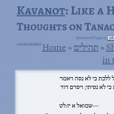
Kavanot
: Like a
Thoughts on Tanac
Estimated Pages:13
🗚
Aequanimitas
Home
‎ »‎
תהילים
‎ »‎
S
in
ל ללכת כי לא נסה ויאמר
י לא נסיתי; ויסרם דוד
שמואל א יז:לט