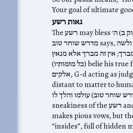
גאות רשע
The רשע may bless ה׳‎ (פסוק ב) but it is really נאץ ה׳. As the
מדרש שוחר טוב says, הרי שגזל סאה של חטים וטחנה ולשה
יצד מברך; אין זה מברך אלא מנאץ
(כל מזמותיו) belie his true feelings, “אין אלקים”. There is no
אלקים, G-d acting as judge, since His judgment is too
distant to matter to humanity. ת דיין; הניח הקב״ה
עולמו והלך לו‎ (מדרש שוחר טוב). David goes on to describe the
sneakiness of the רשע and his hypocrisy. אלה פיהו מלא, he
makes pious vows, but they are מרמות ותך
“insides”, full of hidden