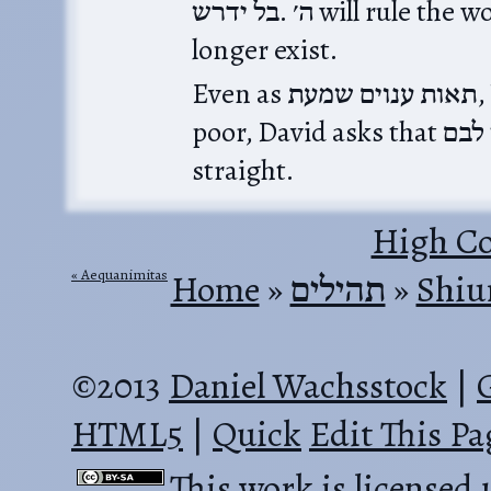
בל ידרש‎. ה׳ will rule the world even when the nations no
longer exist.
Even as תאות ענוים שמעת,‎ You listen to the wants of the
poor, David asks that תכין לבם, You set their hearts
straight.
High Co
Aequanimitas
Home
‎ »‎
תהילים
‎ »‎
Shiu
©2013
Daniel Wachsstock
|
HTML5
|
Quick
Edit This Pa
This work is licensed