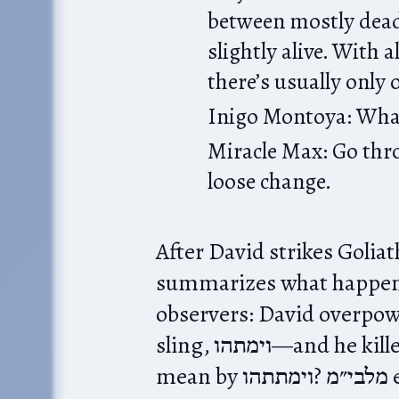
between mostly dead 
slightly alive. With a
there’s usually only 
Inigo Montoya: What
Miracle Max: Go thro
loose change.
After David strikes Goliath in pas
summarizes what happene
observers: David overpow
sling, וימתהו—and he killed him. So what does pasuk נא
mean by וימתתהו?‎ מלבי״מ explains וימתהו‎ as “רצה לומר שהכהו