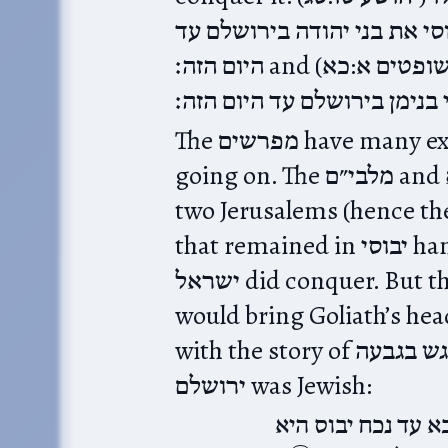
(סי את בני יהודה בירושלם עד
היום הזה׃ and (שופטים א:כא)‎ ואת היבוסי ישב ירושלם לא הורישו
The מפרשים have many explanations of what might be
going on. The מלבי״ם and דעת מקרא argue that there were
two Jerusalems (hence th
that remained in יבוסי hands and an open city that בני
ישראל did conquer. But that doesn’t explain why David
would bring Goliath’s he
with the story of פילגש בגבעה, which implies that none of
ירושלם was Jewish:
בא עד נכח יבוס היא