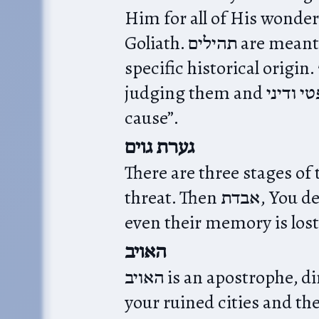
Him for all of His wonders
Goliath. תהילים‎ are meant to be timeless, even ones with a
specific historical origin. ה׳ defeats all our enemies,
judging them and משפטי ודיני, a hendiadys for “my just
cause”.
גערת גוים
There are three stages of the victory:
threat. Then אבדת, You destroyed them. Last, שמם מחית,
even their memory is lost
האויב
האויב is an apostrophe, directly addressing the enemy:
your ruined cities and the