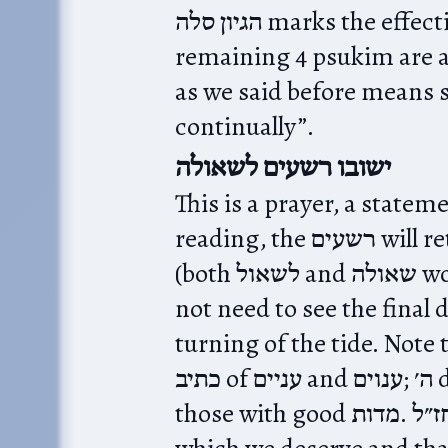
הגיון סלה marks the effective end of the perek; the
remaining 4 psukim are 
as we said before means s
continually”.
ישובו רשעים לשאולה
This is a prayer, a statem
reading, the רשעים will retreat in the direction of the grave
(both לשאול and שאולה would mean “to the grave”). We do
not need to see the final defeat of t
turning of the tide. Note the
כתיב of עניים and ענוים;‎ ה׳ defends both the powerless and
those with good מדות.‎ חז״ל talk of two kinds of גאולה, that
which we deserve and th