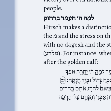
people.
למה ה׳ תעמד ברחוק
Hirsch makes a distinct
with no dagesh and the st
(מלרע). For instance, when Moshe is pleading for בני ישראל
after the golden calf:
אמֶר
לָמָ֤ה
ה֙׳ יֶחֱרֶ֤ה אַפְּךָ֙
כֹ֥חַ גָּד֖וֹל וּבְיָ֥ד חֲזָקָֽה׃
יב
ִיאָם֙ לַהֲרֹ֤ג אֹתָם֙ בֶּֽהָרִ֔ים
֣וֹן אַפֶּ֔ךָ וְהִנָּחֵ֥ם עַל־הָרָעָ֖ה