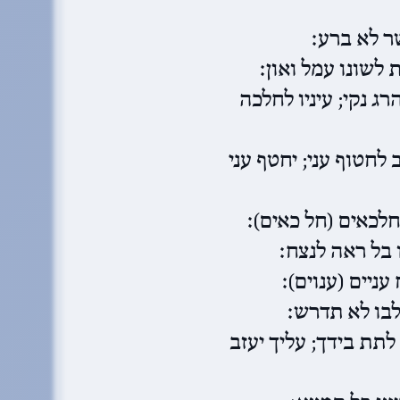
ר לא ברע׃
לשונו עמל ואון׃
 נקי; עיניו לחלכה
חטוף עני; יחטף עני
חלכאים (חל כאים)׃
 בל ראה לנצח׃
ניים (ענוים)׃
בו לא תדרש׃
תת בידך; עליך יעזב