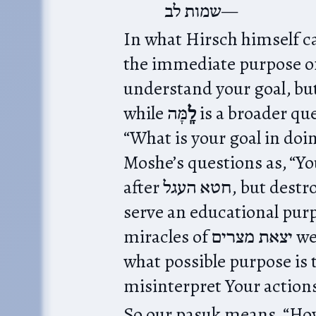
שמות לב
the immediate purpose of 
understand your goal, but
while
מָּה is a broader question about the ultimate end:
לָֽ
“What is your goal in doin
Moshe’s questions as, “You need
after חטא העגל, but destroying them in Your anger will not
serve an educational purp
miracles of יצאת מצרים were intended to do). Secondly,
what possible purpose is 
misinterpret Your action
So our pasuk means, “How does Your 