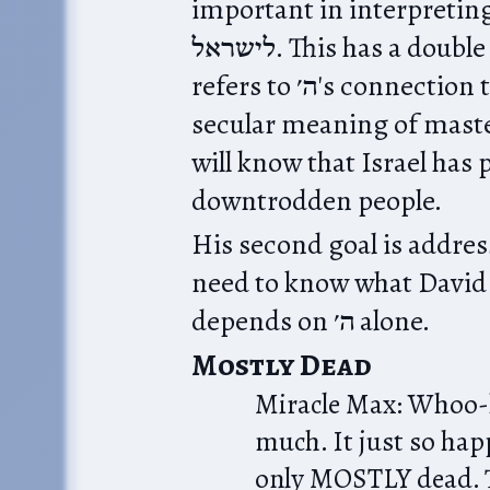
important in interpreting תהילים) will know  אלקים
לישראל. This has a double meaning; אלקים as a שם קודש
refers to ה׳'s connection to Israel, but the אלהים also has a
secular meaning of master
will know that Israel has 
downtrodden people.
His second goal is addressed to בני ישראל them
need to know what David 
depends on ה׳ alone.
Mostly Dead
Miracle Max: Whoo-
much. It just so hap
only MOSTLY dead. Th