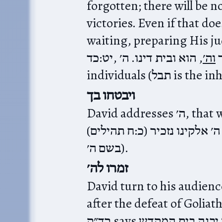
forgotten; there will be 
victories. Even if that does
waiting, preparing His judgment. As י
ר
וה׳
, הוא ובית דינו
. ה׳ judges both
יט:כד‎,
individuals (ל
ויבטחו בך
David addresses ה׳, that we, the יודעי שמך‎ trust You (as in
(תהילים‎ כ:ח)‎ ואנחנו בשם ה׳ אלקינו נזכיר or above, ואנכי בא אליך
בשם ה׳).
זמרו לה׳
David turn to his audience, the ישב ציון. If this
after the defeat of Goliath, then ציון is an 
רד״ק says היתה קבלה אצלם כי שם הכבוד ושם יבנה בית המקדש.