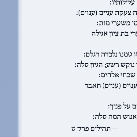
עלילותיו׃
צעקת עניים (ענוים)׃
מי משערי מות׃
 בת ציון אגילה
 טמנו נלכדה רגלם׃
נוקש רשע; הגיון סלה׃
 שכחי אלהים׃
נוים (עניים) תאבד
ם על פניך׃
 אנוש המה סלה׃
תהילים פרק ט