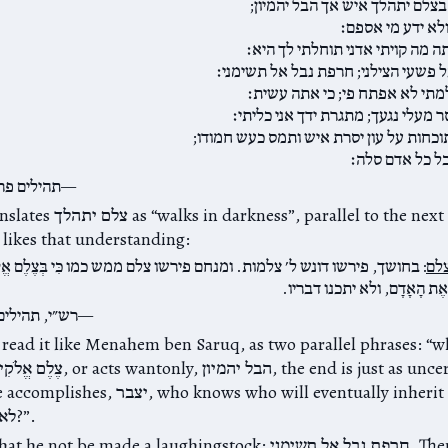
צלם יתהלך איש אך הבל יהמיון;
ולא ידע מי אספם׃
ה מה קויתי אדני תוחלתי לך היא׃
 פשעי הצילני; חרפת נבל אל תשימני׃
תי לא אפתח פי; כי אתה עשית׃
 מעלי נגעך; מתגרת ידך אני כליתי׃
כחות על עון יסרת איש ותמס כעש חמודו;
ל כל אדם סלה׃
תהילים פר
Artscroll translates צלם יתהלך se
יהמיון. ikes that understanding
לם
: בחושך, פירשו דונש ל׳ צלמות. ומנחם פירשו צלם ממש כמו כִּי בְּצֶלֶם אֱלֹ
 אֶת הָאָדָם, ולא יתכנו דבריו.
רש״י, תהילים
 read it like Menahem ben Saruq, as two parallel phrases: “
Whatever he accomplishes, יצבר, it the results
לא ידע מי אספם?”.
David asks that he not be made a laughingstock: חרפת נבל אל