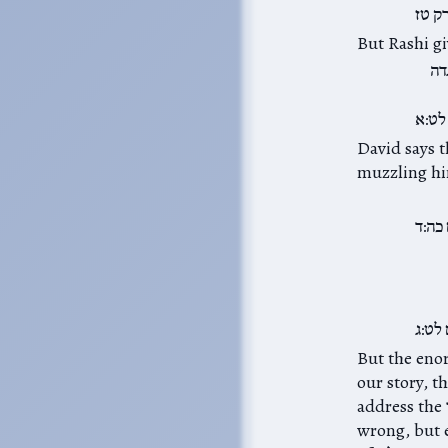
ק טז
But Rashi gi
דה
לט:א
he has been silent in the f,
muzzling hi
כה:ד
לט:ג
 דוד באיש מאד in
our story, t
address the רשע לנגדי, but asks, “What’s the point of it all? I deal with this particular
wrong, but e