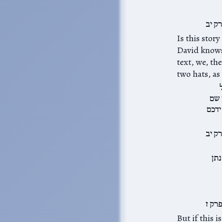
ק יב
Nathan doe כה אמר ה׳ until פסוק ז. As far as
David knows,
text, we, th
 שם
ידכם
ק יב
נתן
רק ז
But if this 