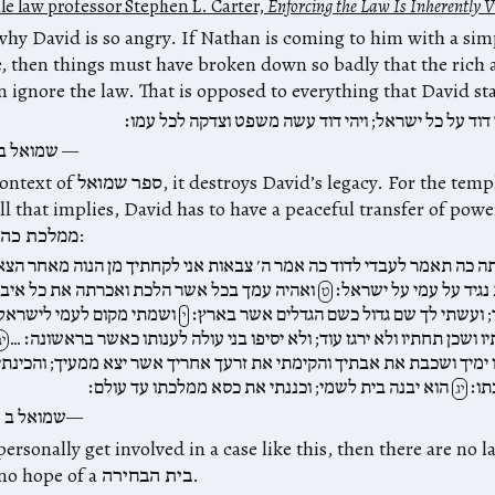
le law professor Stephen L. Carter,
Enforcing the Law Is Inherently V
why David is so angry. If Nathan is coming to him with a si
e, then things must have broken down so badly that the rich
 ignore the law. That is opposed to everything that David st
 דוד על כל ישראל; ויהי דוד עשה משפט וצדקה לכל עמו׃
שמואל ב 
And in the context of ספר שמואל,  be
all that implies, David has to have a peaceful transfer of power
society, a ממלכת כהנים:
ה כה תאמר לעבדי לדוד כה אמר ה׳ צבאות אני לקחתיך מן הנוה מאחר הצא
 נגיד על עמי על ישראל׃
ואהיה עמך בכל אשר הלכת ואכרתה את כל איבי
ט
; ועשתי לך שם גדול כשם הגדלים אשר בארץ׃
ושמתי מקום לעמי לישראל
י
ו ושכן תחתיו ולא ירגז עוד; ולא יסיפו בני עולה לענותו כאשר בראשונה׃ …
י
 ימיך ושכבת את אבתיך והקימתי את זרעך אחריך אשר יצא ממעיך; והכינתי
תו׃
הוא יבנה בית לשמי; וכננתי את כסא ממלכתו עד עולם׃
יג
שמואל ב פ
personally get involved in a case like this, then there are no l
ממלכה, and no hope of a בית הבחירה.