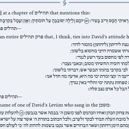
at a chapter of תהילים that mentions this:
d
רָאִיתִי חָמָס וְרִיב בָּעִיר׃
יוֹמָם וָלַיְלָה יְסוֹבְבֻהָ עַל חוֹמֹתֶיהָ; וְאָוֶן וְעָמָל בְּקִרְבָּהּ
יא
תהילים פר
But there is a פרק תהילים that, I think, ties into David’s attitude here:
ח לידיתון (לידותון) מזמור לדוד׃
תי אשמרה דרכי מחטוא בלשוני;
 לפי מחסום בעד רשע לנגדי׃
תי דומיה החשיתי מטוב; וכאבי נעכר׃
בי בקרבי בהגיגי תבער אש; דברתי בלשוני׃
עני ה׳ קצי ומדת ימי מה היא; אדעה מה חדל אני׃
טפחות נתתה ימי וחלדי כאין נגדך;
 הבל כל אדם נצב סלה׃
תהילים פר
ידותון is the name of one of David’s Leviim who sang in the משכן:
 צדוק הכהן ואחיו הכהנים לפני משכן ה׳ בבמה אשר בגבעון׃
להעלות על
מ
ל מזבח העלה תמיד לבקר ולערב; ולכל הכתוב בתורת ה׳ אשר צוה על ישראל
מהם הימן וידותון ושאר הברורים אשר נקבו בשמות להדות לה׳ כי לעולם חסד