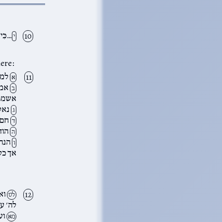
…כִּי 
י
n entire
למנצ
א
אמר
ב
אשמרה
נאלמ
ג
חם ל
ד
הודי
ה
הנה 
ו
אך כל
ואת
לט
לה׳ ע
וע
מא