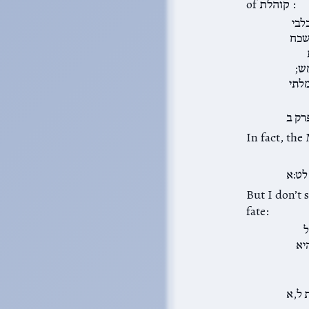
of קוהלת :
לבי
נשכח
ש;
מלתי
רק ב
In fact, the
לט:א
But I don’t 
fate:
ל
היא
 ל,א