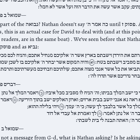
ו
ים; עקב אשר עשה את הדבר הזה ועל אשר לא חמל׃
שמואל ב פר
Is this story part of the נבואה? sn’t say
 this is an actual case for David to deal with (and at this poi
e readers, are in the same boat) . We’ve seen before that Nat
two hats, as פוסק and as נביא:
תם את הירדן וישבתם בארץ אשר ה׳ אלקיכם מנחיל אתכם; והניח לכם מכל
ם מסביב וישבתם בטח׃
והיה המקום אשר יבחר ה׳ אלקיכם בו לשכן שמו
יא
ביאו את כל אשר אנכי מצוה אתכם; עולתיכם וזבחיכם מעשרתיכם ותרמת 
בחר נדריכם אשר תדרו לה׳׃
דברים פר
 כי ישב המלך בביתו; וה׳ הניח לו מסביב מכל איביו׃
ויאמר המלך אל נתן
ב
 ראה נא אנכי יושב בבית ארזים; וארון האלקים ישב בתוך היריעה׃
ויאמר 
ג
לך כל אשר בלבבך לך עשה; כי ה׳ עמך׃
ויהי בלילה ההוא;
ד
בר ה׳ אל נתן לאמר׃
לך ואמרת אל עבדי אל דוד
ה
ר ה׳; האתה תבנה לי בית לשבתי׃
שמואל ב פ
is not a message from G-d, what is Nathan asking? Is he askin