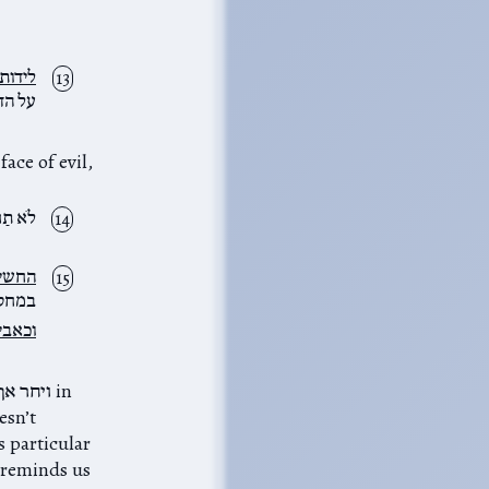
לידותו
על הד
לֹא תַחְ
החשית
במחקר
וכאבי
esn’t
t reminds us