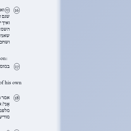
ואמ
טו
שגם ז
ואיך 
השמש;
שאניח
ושחכמ
ion:
במזמור
 of his own
אמר רב 
אָנִי?
מלפני 
מודיע