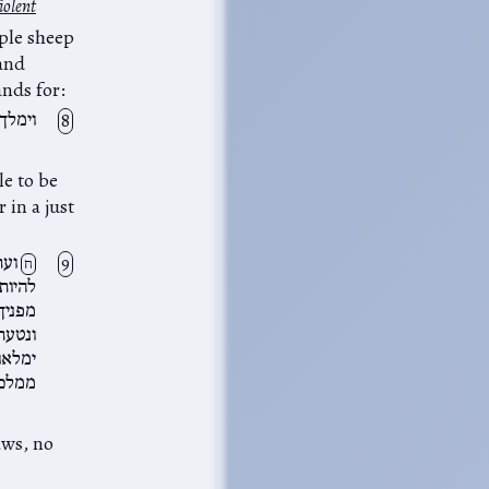
iolent
mple sheep
 and
ands for:
וימלך
 in a just
ועת
ח
להיות
מפניך
ונטעתי
ימלאו
ממלכ
aws, no