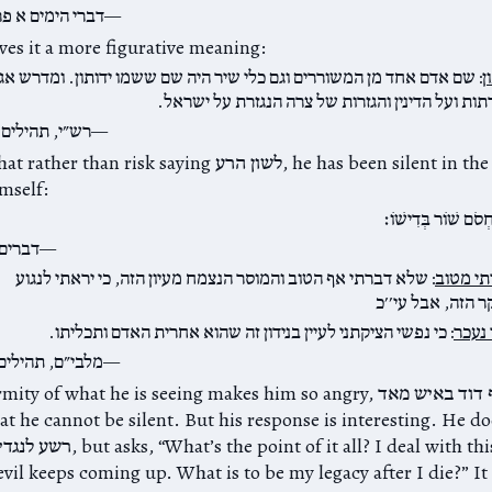
דברי הימים א פר
ves it a more figurative meaning:
ן
: שם אדם אחד מן המשוררים וגם כלי שיר היה שם ששמו ידותון. ומדרש אג
תות ועל הדינין והגזרות של צרה הנגזרת על ישראל.
רש״י, תהילים 
David says that rather than risk saying לשון הרע, ace of evil
mself:
סֹם שׁוֹר בְּדִישׁוֹ׃
דברים 
י מטוב
: שלא דברתי אף הטוב והמוסר הנצמח מעיון הזה, כי יראתי לנגוע
 הזה, אבל עי׳׳כ
 נעכר
: כי נפשי הציקתני לעיין בנידון זה שהוא אחרית האדם ותכליתו.
מלבי״ם, תהילים 
But the enormity of what he is seeing makes him so angry, ויחר אף
hat he cannot be silent. But his response is interesting. He do
vil keeps coming up. What is to be my legacy after I die?” I