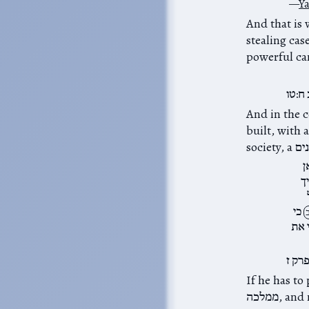
Ya
And that is 
stealing cas
powerful can
ח:טו
it destroys David’s legacy. For the temple to
built, with 
ן
ך
כי
ב
 את
רק ז
If he has to 