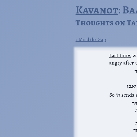
Kavanot
: B
Thoughts on Ta
Mind the Gap
fina
Last time
angry after 
ר
א:כז
יר
ד