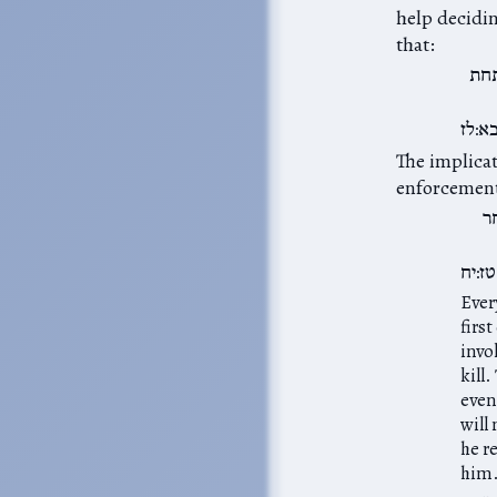
help decidin
that:
תחת
א:לז
The implicat
enforcemen
ר
טז:יח
Ever
first
invo
kill
even
will
he r
him