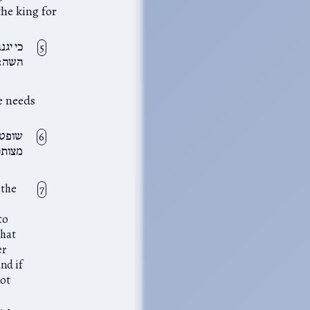
the king for
כי יג
השה׃
e needs
שופטי
מצותם
 the
to
that
er
nd if
oot