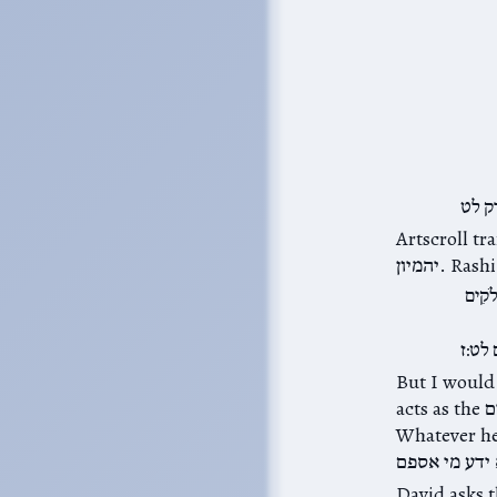
ק לט
as “walks in darkness”, parallel to the next phra הבל
Rashi l:
קִים
 לט:ז
But I would
acts as the צֶלֶם אֱלֹקִים, or acts wantonly, הבל יהמיון, the end is just as uncertain.
who knows who will eventually inher,
 תשימני. Then, in a