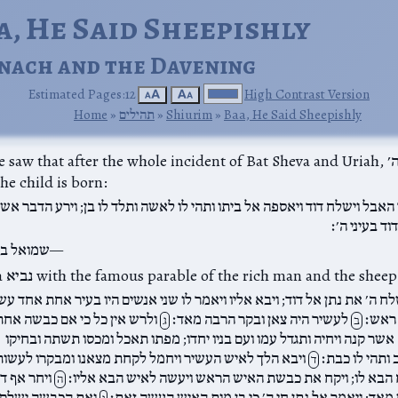
aa, He Said Sheepishly
nach and the Davening
Estimated Pages:12
High Contrast Version
🗚
🗛
Baa, He Said Sheepishly
‎ »‎
Shiurim
‎ »‎
תהילים
‎ »‎
Home
, we saw that after the whole incident of Bat Sheva and Uriah, ה׳ lly gets
the child is born:
 האבל וישלח דוד ויאספה אל ביתו ותהי לו לאשה ותלד לו בן; וירע הדבר אש
ד בעיני ה׳׃
שמואל ב י
S ה׳ sends a נביא with the famous parable of the rich man and the sheep:
ח ה׳ את נתן אל דוד; ויבא אליו ויאמר לו שני אנשים היו בעיר אחת אחד עש
ראש׃
לעשיר היה צאן ובקר הרבה מאד׃
ולרש אין כל כי אם כבשה אחת
ב
ג
אשר קנה ויחיה ותגדל עמו ועם בניו יחדו; מפתו תאכל ומכסו תשתה ובחיקו
ותהי לו כבת׃
ויבא הלך לאיש העשיר ויחמל לקחת מצאנו ומבקרו לעשות
ד
הבא לו; ויקח את כבשת האיש הראש ויעשה לאיש הבא אליו׃
ויחר אף דו
ה
מאד; ויאמר אל נתן חי ה׳ כי בן מות האיש העשה זאת׃
ואת הכבשה ישלם