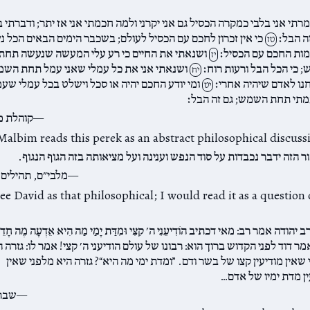
רתי אני בלבי כמקרה הכסיל גם אני יקרני ולמה חכמתי אני אז יתר; ודברתי ב
ה הבל׃
כי אין זכרון לחכם עם הכסיל לעולם; בשכבר הימים הבאים הכל 
טז
ימות החכם עם הכסיל׃
ושנאתי את החיים כי רע עלי המעשה שנעשה תחת
יז
 כי הכל הבל ורעות רוח׃
ושנאתי אני את כל עמלי שאני עמל תחת השמ
יח
נו לאדם שיהיה אחרי׃
ומי יודע החכם יהיה או סכל וישלט בכל עמלי שע
יט
תי תחת השמש; גם זה הבל׃
קוהלת פ
 Malbim reads this perek as an abstract philosophical discuss
 הזה ידבר נכבדות על סוד הנפש וענינה ועל מציאותה בזה הגוף הנגוף.
מלבי״ם, תהילים 
see David as that philosophical; I would read it as a question
יהודה אמר רב: מאי דכתיב הוֹדִיעֵנִי ה׳ קִצִּי וּמִדַּת יָמַי מַה הִיא אֵדְעָה מֶה חָדֵ
 אמר דוד לפני הקדוש ברוך הוא: רבונו של עולם הודיעני ה׳ קצי! אמר לו: גזרה 
שאין מודיעין קצו של בשר ודם. ”ומדת ימי מה היא“? גזרה היא מלפני שאין
ין מדת ימיו של אדם…
שבת