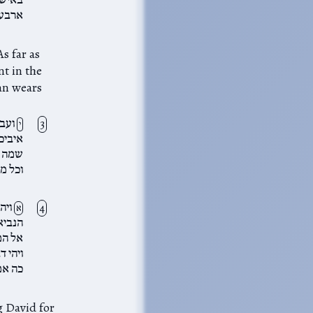
ארבעת
nt in the
han wears
ועבר
י
איביכ
שמה ת
וכל מ
ויהי
א
הנביא
אל המ
ויהי ד
כה אמ
g David for