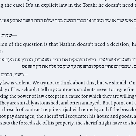
g the case? It’s an explicit law in the Torah; he doesn’t need 
נב איש שור או שה וטבחו או מכרו חמשה בקר ישלם תחת השור וארבע צאן 
שמות כ
ion of the question is that Nathan doesn’t need a decision; h
t:
ם ושוטרים: שופטים, דיינים הפוסקים את הדין. ושוטרים, הרודין את העם אח
. שמכין וכופתין במקל וברצועה עד שיקבל עליו את דין השופט.
רש״י, דברים 
y law is violent. We try not to think about this, but we should. On
 day of law school, I tell my Contracts students never to argue for
king the power of law except in a cause for which they are willing 
. They are suitably astonished, and often annoyed. But I point out 
 a breach of contract requires a judicial remedy; and if the breach
 not pay damages, the sheriff will sequester his house and goods; a
esists the forced sale of his property, the sheriff might have to sh
.