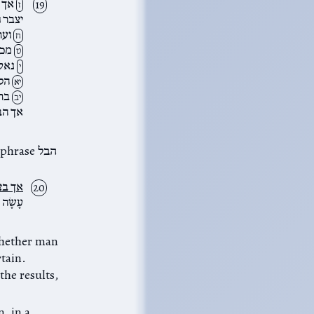
אך ב
ז
יצבר 
ועת
ח
מכל
ט
נאלמ
י
הסר
יא
בתו
יב
אך הב
אך בצ
עָשָׂה
whether man