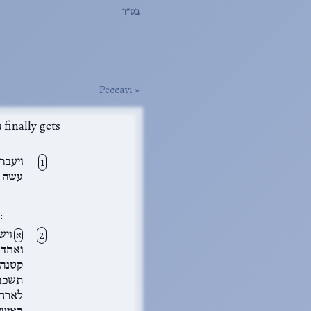
בס״ד
Peccavi
ויעבר
עשה דו
o
וישל
א
ואחד 
קטנה 
תשכב 
לארח 
באיש 