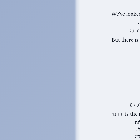
We’ve looke
׃
ק נה
ק לט
ות
׃
ו׃