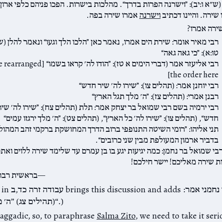
ש״א ו:יב): ”וישרנה הפרות בדרך“. מהלכות בישרות. הפכו פניהם כלפי ארון
שירה. והיינו דכתיב
וישרנה
אמרו שירה בפה.
שירה אמרו?
רבי מאיר אומר: שירת הים אמרו, נאמר כאן ”הלכו הלך וגעו“ ונאמר להלן (
טו:א): ”כי גאה גאה“
רבי אליעזר אמר (דברי הימים א טז): ”הודו לה׳ קראו בשמו“ [ed
the order here]
רבי יוחנן אמר: (תהלים צו): ”שירו לה׳ שיר חדש“
רבנן אמרי: (תהלים צז): ”ה׳ מלך תגל הארץ“
רבי ירמיה בשם רבי שמואל בר יצחק אמר: תלת (תהלים צח): ”שירו לה׳ שיר
חדש“, (תהלים צו): ”שירו לה׳ כל הארץ“, (תהלים צט): ”ה׳ מלך ירגזו עמים“
תני אליהו: ”רומי השיטה התנופפי ברוב הדרך המחושקת ברקמי זהב המהול
בדביר ארמון המעולפת מבין שני כרובים“.
בי שמואל בר נחמן: כמה יגיעות יגע בו בן עמרם עד שלימד שירה ללוים ואת
ת שירה מאליכם! יישר חילכם!
בראשית רבה 
(The gemara in עב
(תהילים צג) ”ה׳ מלך גאות לבש“.)
 aggadic, so, to paraphrase
Salma Zito
, we need to take it ser