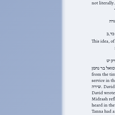
not literally.
ורה
כד,ב
ק יט
felt that the “song” of the cows represen שירה of the Levites
from the tim
שירה. David Hirschhorn had asked, when we looked at הודו לה׳ קראו בשמו, whether
הל. I think this
 נחמן, what the Jews
hea משכן. Each
was. There had to ha