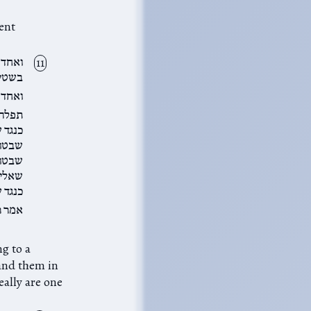
ent
ואחד 
בשטי
ואחד 
תפלה 
כנגד 
שבטו 
שבטו 
שאליה
כנגד 
אמר ר
tand them in