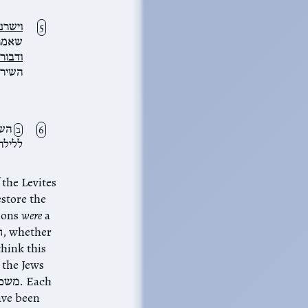
וישרנה
שאמרו 
ודבור
השיר 
השמ
ב
ללילה
store the
a
were
in the