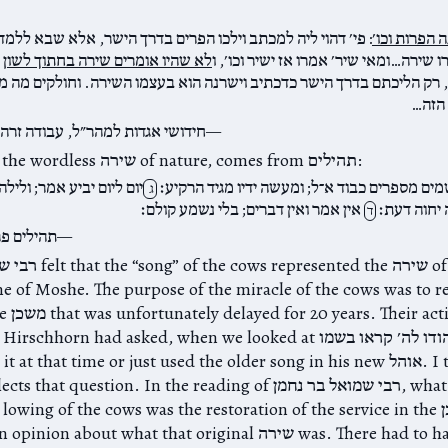
 הפרות וכו׳
: פי׳ דהוי ליה למכתב וילכו הפרים בדרך הישר, אלא שבא ללמד
שירה…ומאי שיר׳ אמרו אז ישיר וכו׳, ו
לא שהיו אומרים שירה בחתוך לשון
, רק הליכתם בדרך הישר כדכתיב וישרנה הוא בעצמו השירה. וחולקים מה מ
הזה…
חידושי אגדות למהר״ל, עבודה זרה 
This idea, of the wordless שירה of nature, comes from תהילים:
ים מספרים כבוד א־ל; ומעשה ידיו מגיד הרקיע׃
יום ליום יביע אמר; ולילה
ג
 יחוה דעת׃
אין אמר ואין דברים; בלי נשמע קולם׃
ד
תהילים פר
רבי שמואל בר נחמן ted the
e of Moshe. The purpose of the miracle of the cows was to re
service  משכן that was unfortunately delayed for 20 years. Their actions
David wrote it at that time or just used the older song in his new או
Midrash reflects that question. In the reading of רבי שמואל בר
rd in the lowing of the cows was the restoration of the service in the
Tanna had an opinion about what that original שירה ve been