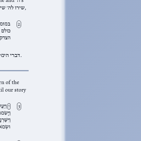
במזמו
כולם א
הצדק 
rn of the
וַיַּעֲ
י
וַיָּשִׂ
וַיִּשַּׁ
וּשְׂמֹא