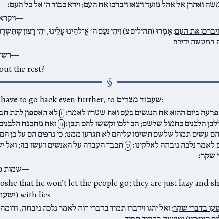
שה ואהרן אל אהל מועד ויצאו ויברכו את העם; וירא כבוד ה׳ אל כל העם׃
ויקרא
ויברכו את העם
: אָמְרוּ (תהילים צ) וִיהִי נֹעַם ה׳ אֱ־לֹהֵינוּ עָלֵינוּ, יְהִי רָצוֹן שֶׁתִּשְׁרֶ
ה בְמַעֲשֵׂה יְדֵיכֶם.
רש״
ut the rest?
For that, we have to go back even further, to שעבוד מצרים:
 פרעה ביום ההוא את הנגשים בעם ואת שטריו לאמר׃
לא תאספון לתת תבן
ז
לבן הלבנים כתמול שלשם; הם ילכו וקששו להם תבן׃
ואת מתכנת הלבנים
ח
ם עשים תמול שלשם תשימו עליהם לא תגרעו ממנו; כי נרפים הם על כן הם
 לאמר נלכה נזבחה לאלקינו׃
תכבד העבדה על האנשים ויעשו בה; ואל יש
ט
 שקר׃
שמות פ
spend time (ישעו) with lies.
שעו בדברי שקר
: ואל יהגו וידברו תמיד בדברי רוח לאמר נלכה נזבחה. ודומה 
ים קיט:קיז) ואשעה בחקיך תמיד.