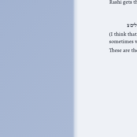
Rashi gets t
ים צ
I think th דברי נבואה shouldn’t be taken literally; ספר תהילים is in כתובים. Moshe
These are th