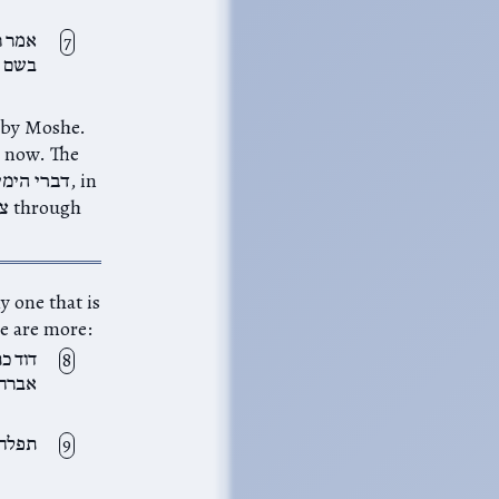
אמר ר
בשם ה
h now. The
plicitly attributed to him is
דוד כת
אברהם
תפלה 