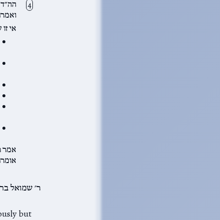
הה״ד (
ואמרו 
אי זו 
אמר ר
אומרו
iously but