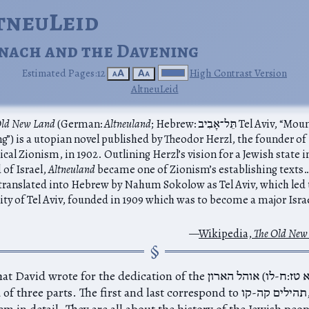
ltneuLeid
nach and the Davening
Estimated Pages:12
High Contrast Version
🗚
🗛
AltneuLeid
; Hebrew: תֵּל־אָבִיב‎ Tel Aviv, “Mound of
Altneuland
(German:
Old New Land
ng”) is a utopian novel published by Theodor Herzl, the founder of
ical Zionism, in 1902. Outlining Herzl’s vision for a Jewish state i
 of Israel,
Altneuland
became one of Zionism’s establishing texts
translated into Hebrew by Nahum Sokolow as Tel Aviv, which led 
city of Tel Aviv, founded in 1909 which was to become a major Isra
Wikipedia,
The Old New
The psalm that David wrote for the dedication of the אוהל הארון‎ (ד
is composed of three parts. The first and last correspond to תהילים
t them in detail. They are all about the history of the Jewish pe