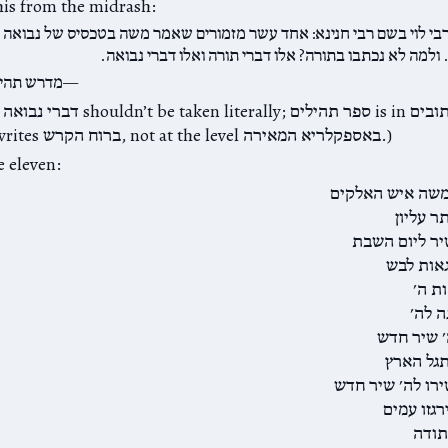
his from the midrash:
בי לוי בשם רבי חנינא: אחד עשר מזמורים שאמר משה בטכסיס של נבואה
 ולמה לא נכתבו בתורה? אלו דברי תורה ואלו דברי נבואה.
מדרש תהיל
(at
sometimes writes ברוח הקרש, not at the level באספקלריא המאירה.)
e eleven:
שה איש האלקים
ר עליון
יר ליום השבת
גאות לבש
ת ה׳
ה לה׳
׳ שיר חדש
תגל הארץ
ירו לה׳ שיר חדש
רגזו עמים
תודה