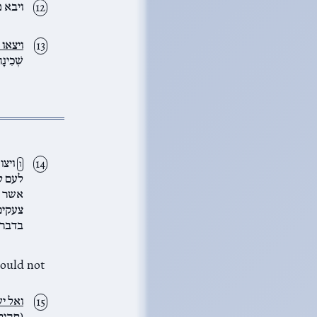
ויבא מ
ויצאו 
שְׁכִינָ
ויצו
ו
לעם ל
אשר ה
צעקים
בדברי
ואל י
(תהיל