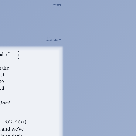
בס״ד
Home
n the
…It
to
eli
 Land
ople and