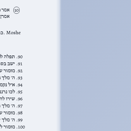
אמר ר
אמרן.
תפלה למ
ישב בסת
מזמור ש
ה׳ מלך 
א־ל נקמו
לכו נרננ
שירו לה
ה׳ מלך 
מזמור ש
ה׳ מלך י
מזמור ל