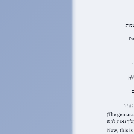
שמות
I’ve rearrang
לה
ם
נד:ד
ודה זרה כד,ב brings this discussion and adds ר׳ שמואל בר נחמני אמר:
Now, this is