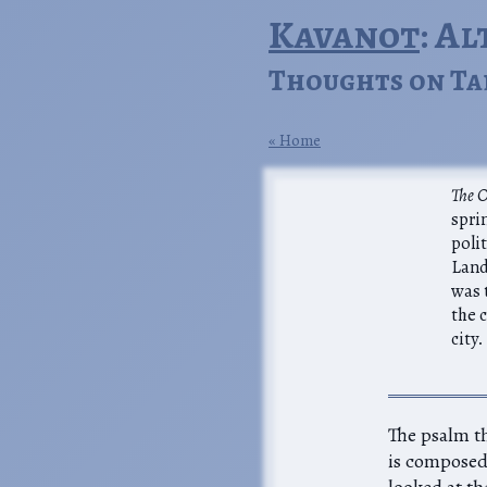
Kavanot
: A
Thoughts on Ta
Home
The 
spri
polit
Land
was 
the 
city.
ברי הימים א טז:ח-לו)
 קה-קו, and we’ve
looked a ה׳’s