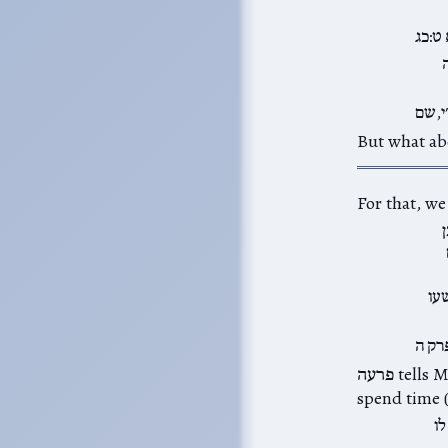
 ט:כג
ה
י,שם
But what abo
עו
רק ה
פרעה tells Moshe that he won’t let the people go; they are just lazy and should not
לו