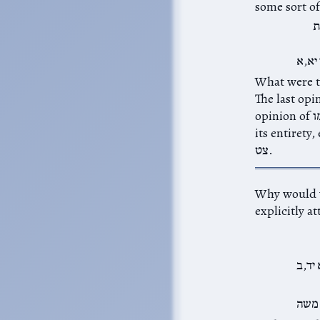
ת
 יא,א
was  שירה written by Moshe.
The last opi
opinion of הודו לה׳ קראו בשמו would say that the psalm of David in דברי הימים א טז, in
צג and צו through
צט.
The only one that
יד,ב
 משה