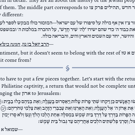
protection of them. The middle part corresponds to תהילים פרק צו,
y different:
ר צ״ו אין אף מילה על סיפורו של עם ישראל—המזמור כולו מבקש לספר לע
ת כבוד ה׳ כדי שהם ישירו ”לַה׳ שִׁיר חָדָשׁ“, על ההכרה במלכות ה׳ ובמשפט
והיושר, יחד עם השמים והארץ והים, והבריאה כולה.
הרב יואל בן נון,
חגיגה בינל
It’s a nice sentiment, but it doesn’t seem to belong with the rest of ד
it come from?
to have to put a few pieces together. Let’s start with the retu
of David bringing the ארון to Jerusalem:
שׂוּ הָאֲנָשִׁים כֵּן וַיִּקְחוּ שְׁתֵּי פָרוֹת עָלוֹת וַיַּאַסְרוּם בָּעֲגָלָה; וְאֶת בְּנֵיהֶם כָּלוּ בַבָּיִת׃
י
מוּ אֶת אֲרוֹן ה׳ אֶל הָעֲגָלָה; וְאֵת הָאַרְגַּז וְאֵת עַכְבְּרֵי הַזָּהָב וְאֵת צַלְמֵי טְחֹרֵיהֶם׃
יב
רְנָה הַפָּרוֹת בַּדֶּרֶךְ עַל דֶּרֶךְ בֵּית שֶׁמֶשׁ בִּמְסִלָּה אַחַת הָלְכוּ הָלֹךְ וְגָעוֹ וְלֹא סָרוּ יָמִין
ול; וְסַרְנֵי פְלִשְׁתִּים הֹלְכִים אַחֲרֵיהֶם עַד גְּבוּל בֵּית שָׁמֶשׁ׃
שמואל א פ