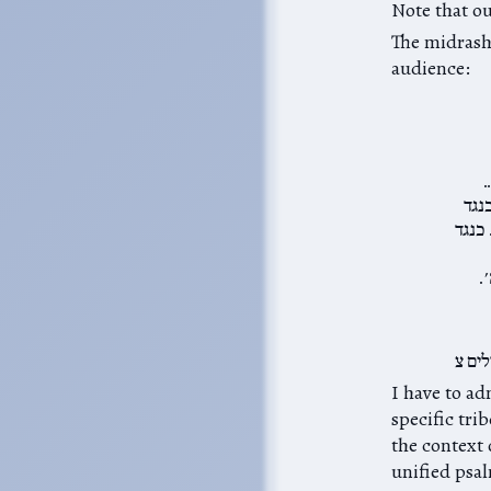
Note that ou
The midrash 
audience:
…
נגד
כנגד
.
ים צ
 corresponding to a
specific tr
תר עליון (which really are one
unified psal