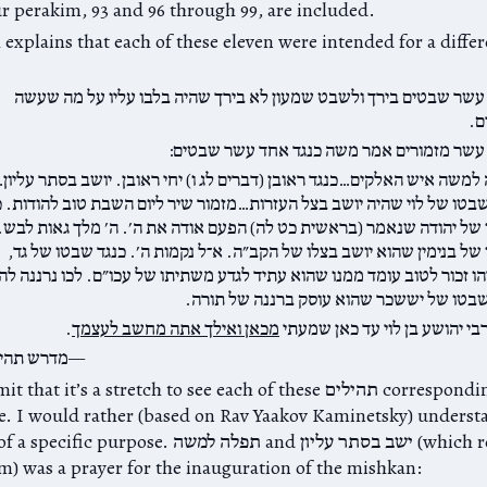
r perakim, 93 and 96 through 99, are included.
explains that each of these eleven were intended for a differ
עשר שבטים בירך ולשבט שמעון לא בירך שהיה בלבו עליו על מה שעשה
ם.
עשר מזמורים אמר משה כנגד אחד עשר שבטים:
למשה איש האלקים…כנגד ראובן (דברים לג ו) יחי ראובן. יושב בסתר עליון
שבטו של לוי שהיה יושב בצל העזרות…מזמור שיר ליום השבת טוב להודות. כ
של יהודה שנאמר (בראשית כט לה) הפעם אודה את ה׳. ה׳ מלך גאות לבש. 
של בנימין שהוא יושב בצלו של הקב״ה. א־ל נקמות ה׳. כנגד שבטו של גד,
ו זכור לטוב עומד ממנו שהוא עתיד לגדע משתיתו של עכו״ם. לכו נרננה לה׳
שבטו של יששכר שהוא עוסק ברננה של תורה.
בי יהושע בן לוי עד כאן שמעתי
מכאן ואילך אתה מחשב לעצמך
.
מדרש תהיל
I have to admit that it’s a stretch to see each of these תהילים
ibe. I would rather (based on Rav Yaakov Kaminetsky) unders
the context of a specific purpose. תפלה למשה and ישב בס
m) was a prayer for the inauguration of the mishkan: