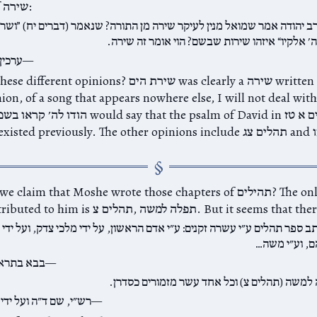
some sort of שירה:
ב יהודה אמר שמואל מנין לעיקר שירה מן התורה? שנאמר (דברים יח) ”ושר
׳ אלקיו“ איזהו שירות שבשם? הוי אומר זה שירה.
ערכין
What were these different opinions? שירת הים clearly a
nion, of a song that appears nowhere else, I will not deal wit
its entirety, existed previously. The other opinions include תהלים 
Why would we claim that Moshe wrote those chapters of תהילים?  is
ex תהלים צ,‎‎ תפלה למשה. But it seems that there are more:
ב ספר תהלים ע״י עשרה זקנים: ע״י אדם הראשון, על ידי מלכי צדק, ועל ידי
, וע״י משה…
בבא בתרא 
למשה (תהלים צ) וכל אחד עשר מזמורים כסדרן.
רש״י, שם ד״ה ועל ידי