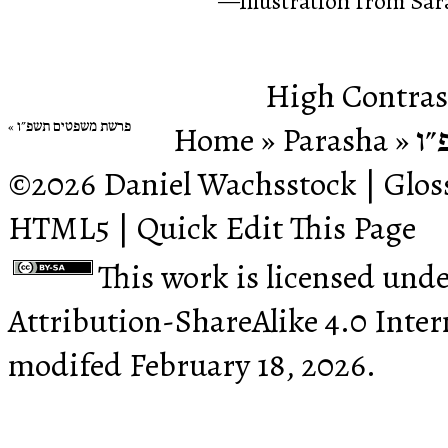
Illustration from Sa
High Contras
פרשת משפטים תשפ״ו
Home
‎ »‎
Parasha
‎ »‎
״ו
©2026
Daniel Wachsstock
|
Glos
HTML5
|
Quick
Edit This Page
This work is licensed und
Attribution-ShareAlike 4.0 Inter
modifed February 18, 2026.