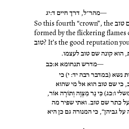
מהר״ל, דרך חיים ד:יג
So this fourth “crown”, the כתר שם טוב, is a virtual crown
formed by the flickering flames of the מנורה. Wha
, הוא קונה שם טוב לעצמו
מדרש תנחומא א:כב
נשא (במדבר רבה יד: י) כי
 כי שם טוב הוא אל מי שהוא
ו:כג) כִּי נֵר מִצְוָה וְתוֹרָה אוֹר
על כתר שם טוב. ואתי שפיר מה
ל גביהן“, כי המנורה גם כן היא