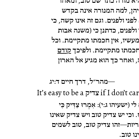
יא מורה כתר שם טוב, ומאחר
הן, למה המנורה אינה בקדש
ני ולפנים. וגם זה אינו קשה, כי
ולפנים, כדתנן כי (משנה אבות
עשיו, אין חכמתו מתקיימת. וכל
כמתו מתקיימת. ולפיכך
קודם
ואחר כך הוא מגיע אל הארון
מהר״ל, דרך חיים ד:יג
It’s easy to be a צדיק 
שעיהו ג:י): אִמְרוּ צַדִּיק כִּי
אכֵלוּ. וכי יש צדיק טוב ויש צדיק שאינו
ריות—זהו צדיק טוב, טוב לשמים
נו טוב