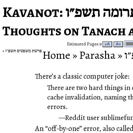
Kavanot
: ומה תשפ״ו
Thoughts on Tanach 
Estimated Pages:9
🗚
🗛
פרשת משפטים תשפ״ו
Home
‎ »‎
Parasha
‎ »‎
ו
There’s a classic computer joke:
There are two hard things in
cache invalidation, naming t
errors.
Reddit user sublimefu
An “off-by-one” error, also called