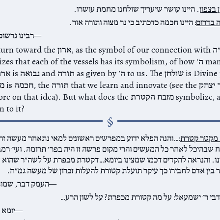
 בצפון
. היינו עושר שיעריך שולחנו מחמת עושרו.
ה בדרום
: היינו חכמה כדכתיב כי נר מצוה ותורה אור.
רבינו גרשום
this emphasizes that each of the vessels has its symbolism, of how ה׳ e
for much more on that idea). But what does the מזבח הקטרת
n to it?
מקטר קטרת
:…והנה הפלא ידוע במפרשים ראשונים למאי נתאחר מעשה זה
 שבהיכל לאחר כל המעשים והרי מקום פרשה זו היה בפר׳ תרומה. ועי׳ רמב
נו. והנראה להקדים דכמו שמצינו ביומא…דקטרת מכפרת על לשה״ר שהוא ע
 בין אדם לחבירו כך עיקר תועלת קטורת להעלות זכרון של מעשה גמ״ח.
העמק דבר, שמות
דבי ר׳ ישמעאל: על מה קטורת מכפרת? על לשון הרע…
יומא 