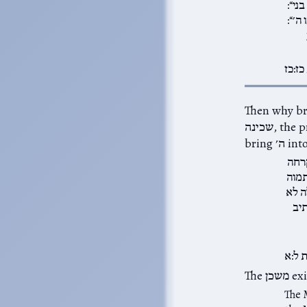
ני“:
׳“:
ז:כז
the pr,
קרחה
תמוה
ה לא
יב
 ל:א
 exists
The 