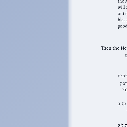
the 
will
out o
bles
good
ט
ק יח
בין
רי
קג,ב
 ל:א