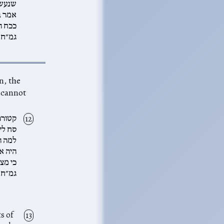
שנעשה
אמר ב
ככח ה
גמ״ח ש
, the
קטורת
סח לי
למה ה
היה א
כי מצ
גמ״ח
s of