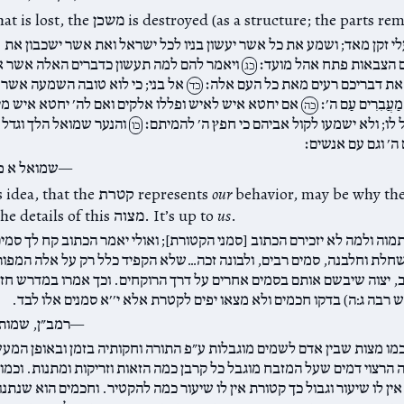
And whe משכן is destroyed (as a structure; the parts remain intact):
י זקן מאד; ושמע את כל אשר יעשון בניו לכל ישראל ואת אשר ישכבון את
 הצבאות פתח אהל מועד׃
ויאמר להם למה תעשון כדברים האלה אשר א
כג
ת דבריכם רעים מאת כל העם אלה׃
אל בני; כי לוא טובה השמעה אשר 
כד
 מַעֲבִרִים עַם ה׳׃
אם יחטא איש לאיש ופללו אלקים ואם לה׳ יחטא איש מי
כה
 לו; ולא ישמעו לקול אביהם כי חפץ ה׳ להמיתם׃
והנער שמואל הלך וגדל ו
כו
ה׳ וגם עם אנשים׃
שמואל א פ
behavior, may be why the
our
And it is this idea, that the קטרת represents
.
us
not specify the details of this מצוה. It’s up to
תמוה ולמה לא יזכירם הכתוב [סמני הקטורת]; ואולי יאמר הכתוב קח לך סמי
שחלת וחלבנה, סמים רבים, ולבונה זכה…שלא הקפיד כלל רק על אלה המפו
, יצוה שיבשם אותם בסמים אחרים על דרך הרוקחים. וכך אמרו במדרש חזי
ש רבה ג:ה) בדקו חכמים ולא מצאו יפים לקטרת אלא י׳׳א סמנים אלו לבד.
רמב״ן, שמות 
כמו מצות שבין אדם לשמים מוגבלות ע״פ התורה וחקותיה בזמן ובאופן המע
ה הרצוי דמים שעל המזבח מוגבל כל קרבן כמה הזאות וזריקות ומתנות. וכמו
ין לו שיעור וגבול כך קטורת אין לו שיעור כמה להקטיר. וחכמים הוא שנתנו