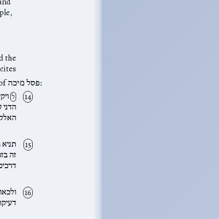
 and
ple,
,
nd the
cites
Then the Netziv brings an astonishing proof of this idea: the “anti-משכן” of פסל מיכה:
ויקי
ל
הדני ע
האלקי
תניא 
זה בז
דרכים
ולכאו
דעיקר