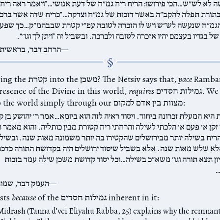
 לא לש״ש…הכי פירושו: הריח ריח גמ״ח של דעת אנושי…”ויאמר ראה ריח ב
תורת תפלה להקב״ה באשר דזכות של גמ״ח וצדקה…”כריח שדה אשר ברכו ה
גמ״ח שנעשה לש״ש ויש לו הזכרה לטובה עפ״י קטרת שבבהמ״ק…כך שפע
ל בגדיו בעצמם יהיו אזכרה לטובה ולברכה. ובשביל זה ”ויתן לך וגו׳“.
הרחב דבר, בראשית כ
Ramban
pace
Then why bring the קטרת into the משכן? The Netsiv says that,
גמילות חסדים. We cannot
requires
שכינה, esence of the Divine in this world
bring ה׳ into the world simply through our מצוות בין אדם למקום:
 היא המעלת זכרונה ביחוד. ויסוד ראיה לזה הוא ביומא…אמר ר׳ יהושע בן 
 זקן א׳ פעם א׳ הלכתי לשילה והרחתי ריח קטורת מבין כותליה. והוא מאמר 
ריח בשילה יותר מבירושלים שהקטירו בה יותר משמונה מאות שנה. ובשיל
לא שלש מאות שנה. אלא בשביל שיסוד ירושלים היה בקדושת התורה כדכת
יון תצא תורה וגו׳ משא״כ בשילה…וכל יסוד קדושת משכן שילה עמד בזכות
…
העמק דבר, שמות
of the גמילות חסדים inherent in it:
because
The משכן
Midrash (Tanna d’vei Eliyahu Rabba, 25) explains why the remnant