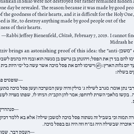
Mishkan in Shilo were not destroyed but rather remained hidden
 one day be revealed. The reason: because it was made by good peo
f the goodness of their hearts, and it is difficult for the Holy One
sed is He, to destroy anything made by good people out of the
ness of their hearts.
Rabbi Jeffrey Bienenfeld,
Chizuk
, February 7, 2019. I cannot fi
Midrash he 
מו להם בני דן את הפסל; ויהונתן בן גרשם בן מנשה הוא ובניו היו כהנים לשב
ד יום גלות הארץ׃
וישימו להם את פסל מיכה אשר עשה כל ימי היות בית
לא
ם בשלה׃
שופטים פר
רבי נתן אומר: מגרב לשילה ג׳ מילין והיה עשן המערכה ועשן פסל מיכה מתער
ה. בקשו מלאכי השרת לדוחפו; אמר להן הקב״ה: הניחו לו, שפתו מצויה לעוב
.
סנהדרין 
רה תמוה וכי בשביל זה נשתוה פסל מיכה למשכן שילה? אלא בא ללמד דכיון
 אזכרה שבשילה היה גמ״ח וזה היה גם בפסל מיכה.
העמק דבר, שמות