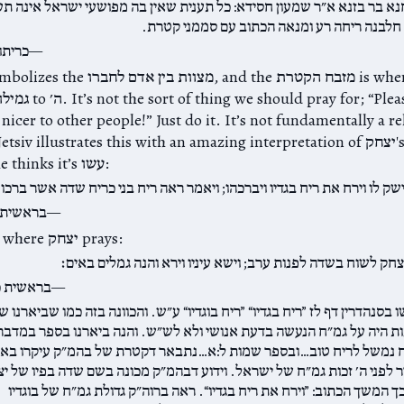
נא בר בזנא א״ר שמעון חסידא: כל תענית שאין בה מפושעי ישראל אינה תע
חלבנה ריחה רע ומנאה הכתוב עם סממני קטרת.
כריתו
icer to other people!” Just do it. It’s not fundamentally a re
thing. The Netsiv illustrates this with an amazing interpretation of יצח
יעקב when he thinks it’s עשו:
ישק לו וירח את ריח בגדיו ויברכהו; ויאמר ראה ריח בני כריח שדה אשר ברכו 
בראשית כ
The “שדה” is where יצחק prays:
צחק לשוח בשדה לפנות ערב; וישא עיניו וירא והנה גמלים באים׃
בראשית כ
בסנהדרין דף לז ”ריח בגדיו“ ”ריח בוגדיו“ ע״ש. והכוונה בזה כמו שביארנו ש
ת היה על גמ״ח הנעשה בדעת אנושי ולא לש״ש. והנה ביארנו בספר במדבר 
 נמשל לריח טוב…ובספר שמות ל:א…נתבאר דקטרת של בהמ״ק עיקרו בא
ר לפני ה׳ זכות גמ״ח של ישראל. וידוע דבהמ״ק מכונה בשם שדה בפיו של י
ך המשך הכתוב: ”וירח את ריח בגדיו“. ראה ברוה״ק גדולת גמ״ח של בוגדיו