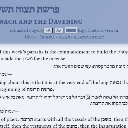
: פרשת תצוה תש
nach and the Davening
Estimated Pages:5
High Contrast Version
🗚
🗛
פרשת תצוה תשע״ט
‎ »‎
תשע״ט
‎ »‎
Parasha
‎ »‎
Home
At the end of this week’s parasha is the commandment to build the מ
golden altar inside the משכן for the incense:
 מזבח מקטר קטרת; עצי שטים תעשה אתו׃
שמות
What’s striking about this is that it is at the very end of the long נב
back in the beginning of פרשת תרומה:
בר ה׳ אל משה לאמר׃
דבר אל בני ישראל ויקחו לי תרומה; מאת כל איש 
ב
 לבו תקחו את תרומתי׃
שמות פר
And it is out of place. תרומה els of the