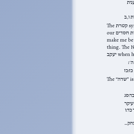
נית
ת ו,ב
The קטרת symbolizes the מצוות בין אדם לחברו, and the מזבח הקטרת is where we “offer”
our גמילות חסדים to ה׳. It’s not the sort of thing we should pray for; “Please G-d,
make me be n
ק's reaction to
ה׳׃
ז:כז
ד:סג
עיקר
כד:ו
צחק…