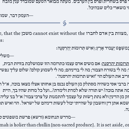
 פרס בשחרית ופרס בין הערבים. מעתה מבואר הטעם שמובדל ענין מזבח
י משארי כלים שבהיכל.
העמק דבר, שמות
This message, that the משכן ithout the
s:
ְּמִשְׁפָּט יַעֲמִיד אָרֶץ; וְאִישׁ תְּרוּמוֹת יֶהֶרְסֶנָּה׃
משלי 
תרומות יהרסנה
: אם משים אדם עצמו כתרומה הזו שמושלכת בזויות הבית,
 מה לי בטורח הצבור; מה לי בדיניהם; מה לי לשמוע קולם? שלום עליך נפשי!
ריב את העולם הוי ”ואיש תרומות יהרסנה“.
ברבי אסי כשהיה מסתלק מן העולם נכנס בן אחותו אצלו מצאו בוכה, א״ל ר
מה אתה בוכה? יש תורה שלא למדת ולימדת?…ועל כל מדות שהיו בך, היית
מן הדינין ולא נתת רָשׂוּת על עצמך להתמנות על צרכי צבור! א״ל בני עליה 
שמא אתן דין וחשבון על שהייתי יכול לעשות דיניהם של ישראל. הוי ואיש תר
ה.
מדרש תנחומא (ורשא) פרשת משפטים סי
mah is holier than chullin [non-sacred produce]. It is set aside, on