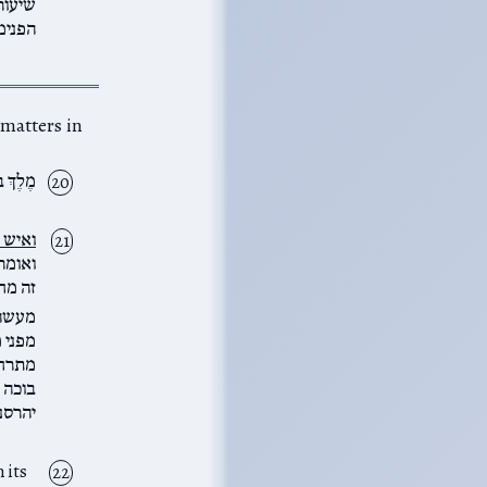
שיעור
הפנימ
מֶלֶךְ ב
ואיש 
ואומר:
זה מח
מעשה 
מפני 
מתרחק 
בוכה 
יהרסנ
 its