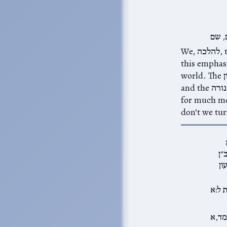
, שם
We, להלכה, turn toward the ארון, as the symbol of our connection with הקב״ה. But
manifests in th
world. The ארון is נבואה and תורה as given by ה׳ to us. The שולחן is Divine providence
and the מנורה is חכמה, the תורה that we learn and innovate (see the פחד יצחק on חנוכה
 symbolize, and why
don’t we tur
״ן
ון
 ל:א
מד,א