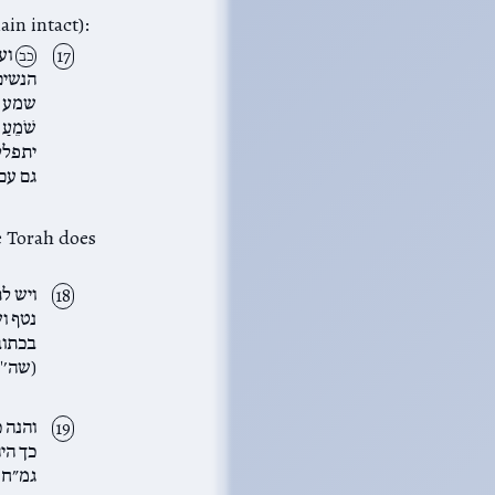
n that is lost, the
ועל
כב
הנשים
שמע א
שֹׁמֵעַ
יתפלל
גם עם 
 Torah does
ויש ל
נטף ו
בכתוב
(שה׳'
והנה 
כך הי
גמ״ח א