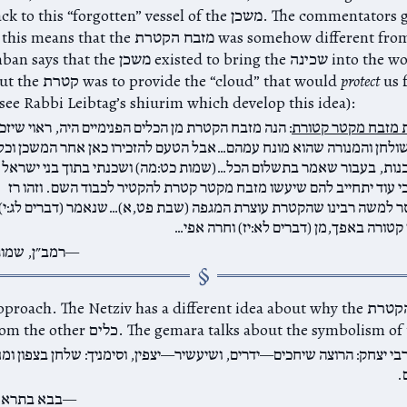
then goes back to this “forgotten” vessel of the משכן. rally
assume that this means that the מזבח הקטרת  other
vessels. Ramban says that the משכן to bring the
us 
protect
humanity, but the קטרת was to provide the “cloud” that would
see Rabbi Leibtag’s shiurim which develop this idea):
 מזבח מקטר קטורת
: הנה מזבח הקטרת מן הכלים הפנימיים היה, ראוי שיזכי
ולחן והמנורה שהוא מונח עמהם…אבל הטעם להזכירו כאן אחר המשכן וכל 
נות, בעבור שאמר בתשלום הכל…(שמות כט:מה) ושכנתי בתוך בני ישראל ,
י עוד יתחייב להם שיעשו מזבח מקטר קטרת להקטיר לכבוד השם. וזהו רז
 למשה רבינו שהקטרת עוצרת המגפה (שבת פט,א)…שנאמר (דברים לג:י)
 קטורה באפך,מן (דברים לא:יז) וחרה אפי…
רמב״ן, שמות
That’s one approach. The Netziv has a different idea about why the
בי יצחק: הרוצה שיחכים—ידרים, ושיעשיר—יצפין, וסימניך: שלחן בצפון ומנ
.
בבא בתרא 