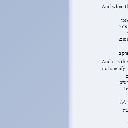
נכי
אנכי
טוב;
רק ב
ם
רשים
ת
ל:לד
שה