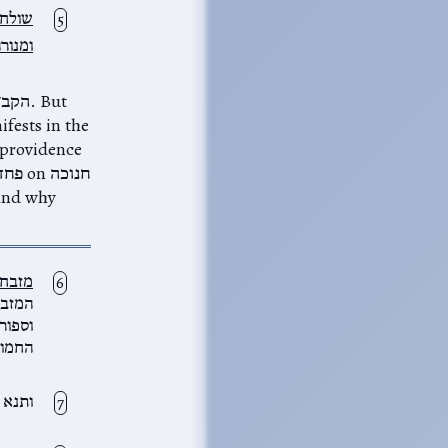
שולחן
ומנור
מזבח 
המזבח
וספור
החמור
ותנא 