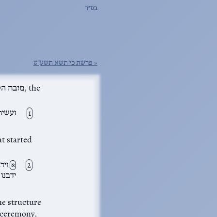
בס״ד
פרשת כי תשא תשע״ט
ועשית
ויד
א
ידבנו