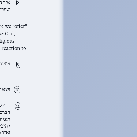
א״ר ח
שהרי 
ligious
ויגש ו
ויצא י
…דרשו 
הברכו
דגמ״ח
להזכי
וא״כ כ