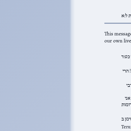
 ל:א
cannot exist w מצוות בין אדם לחברו, matters in
our own live
כט:ד
 הרי
בי
אני
ומות
מן ב
Teru