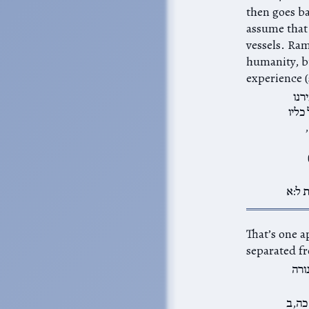
The commentators gene
was somehow different from the
existed  שכינה into the world of
experience (
רנו
כליו
 ל:א
 מזבח הקטרת is
ורה
כה,ב