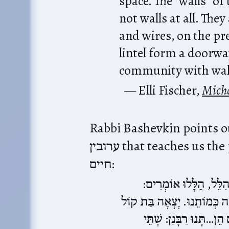
space. The “walls” of
not walls at all. The
and wires, on the pr
lintel form a doorwa
community with walls
Elli Fischer,
Micha
Rabbi Bashevkin points out th
ערובין that teaches us the principle of אלו ואלו דברי אלקים
חיים:
 הִלֵּל, הַלָּלוּ אוֹמְרִים
ָה כְּמוֹתֵנוּ. יָצְאָה בַּת קוֹל
 הֵן…תָּנוּ רַבָּנַן: שְׁתֵּי