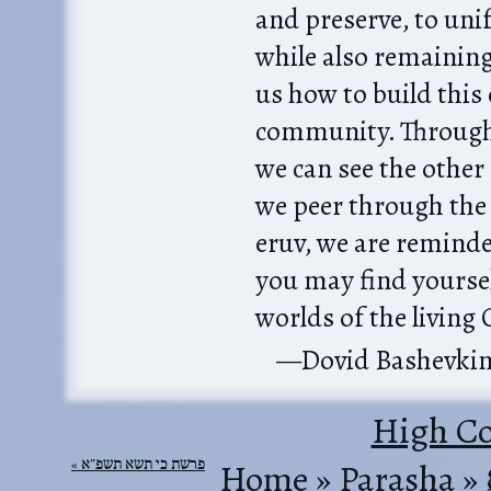
and preserve, to unif
while also remainin
us how to build this
community. Through 
we can see the other
we peer through the 
eruv, we are remind
you may find yourse
worlds of the living 
Dovid Bashevki
High Co
פרשת כי תשא תשפ״א
Home
‎ »‎
Parasha
‎ »‎