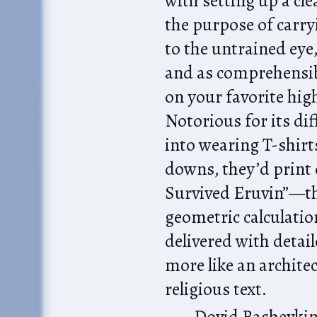
with setting up a cl
the purpose of carry
to the untrained eye,
and as comprehensibl
on your favorite hig
Notorious for its di
into wearing T-shirt
downs, they’d print o
Survived Eruvin”—the
geometric calculatio
delivered with detail
more like an archite
religious text.
Dovid Bashevki