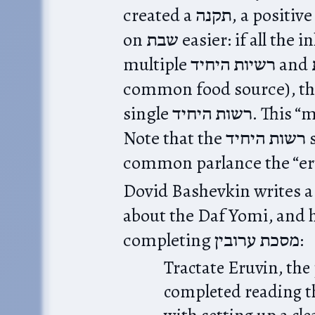
created a תקנה, a positive injunction, that made carrying
on שבת easier: if all the inhabitants of an area that includes
multiple רשיות היחיד and כרמלית join together (by having a
common food source), the
single רשות היחיד. This “mixing together” is called an ערוב.
Note that the רשות היחיד still requires מחיצות, and in
common parlance the “eruv
Dovid Bashevkin writes a
about the Daf Yomi, and h
completing מסכת ערובין:
Tractate Eruvin, the
completed reading t