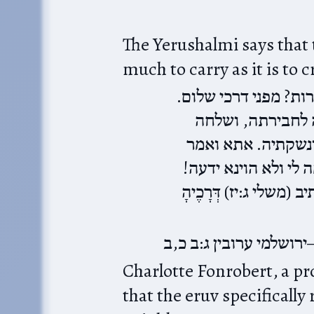
The Yerushalmi says that t
much to carry as it is to
רות? מפני דרכי שלום
לחבירתה, ושלחה
ונשקתיה. אתא ואמר
ה לי ולא הוינא ידעה
שלי ג:יז) דְּרָכֶיהָ
ירושלמי ערובין ג:ב כ,ב
Charlotte Fonrobert, a pr
that the eruv specifically