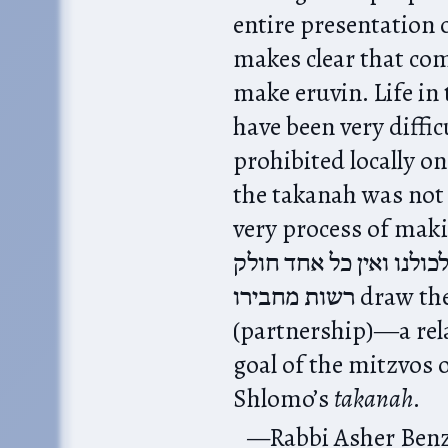
entire presentation 
makes clear that co
make eruvin. Life in
have been very diffic
prohibited locally o
the takanah was not 
very process of mak
כולנו ואין כל אחד חולק
רשות מחבירו draw the people into שותפות
(partnership)―a rela
goal of the mitzvos 
Shlomo’s
takanah
.
Rabbi Asher Be