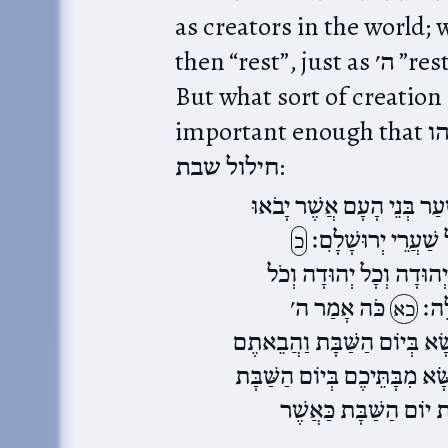
as creators in the world; 
then “rest”, just as ה׳ ”rested“ on שבת from His creation.
But what sort of creation 
important enough that ירמיהו considers it the exemplar of
חילול שבת:
עַר בְּנֵי הָעָם אֲשֶׁר יָבֹאוּ
 שַׁעֲרֵי יְרוּשָׁלִָם׃
כ
ְהוּדָה וְכָל יְהוּדָה וְכֹל
לֶּה׃
כֹּה אָמַר ה׳
כא
שָּׂא בְּיוֹם הַשַּׁבָּת וַהֲבֵאתֶם
ָא מִבָּתֵּיכֶם בְּיוֹם הַשַּׁבָּת
 יוֹם הַשַּׁבָּת כַּאֲשֶׁר