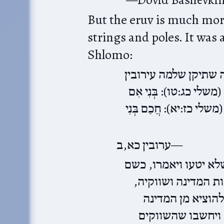
But the eruv is much more
strings and poles. It was an ancient תקנה,
Shlomo:
שתיקן שלמה עירובין
לי כג:טו): בְּנִי אִם
ר (משלי כז:יא): חֲכַם בְּנִי
ערובין כא,ב
לא יטעו ויאמרו, כשם
ות המדינה ושווקיה
הוציא מן המדינה
 ויחשבו שהשווקים