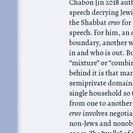
Chabon [in 2018 aut
speech decrying Jewi
the Shabbat
eruv
for 
speech. For him, an
boundary, another w
in and who is out. B
“mixture” or “combin
behind it is that ma
semiprivate domains
single household so 
from one to another
eruv
involves negotia
non-Jews and nonobs