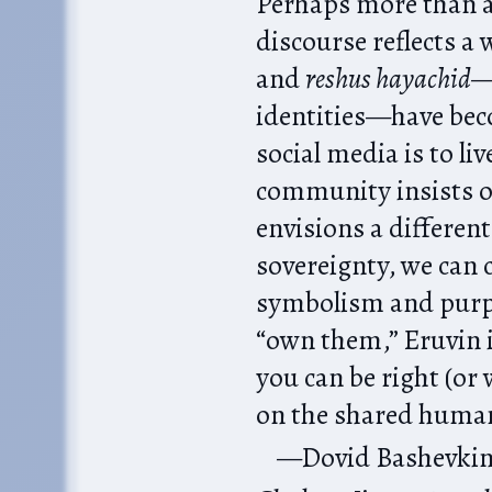
Perhaps more than a
discourse reflects a
and
reshus hayachid
—
identities—have bec
social media is to li
community insists 
envisions a different
sovereignty, we can
symbolism and purpo
“own them,” Eruvin 
you can be right (or
on the shared humani
Dovid Bashevki