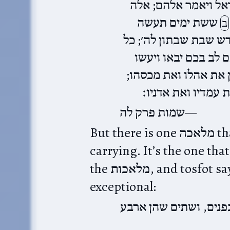
אל ויאמר אלהם; אלה
ששת ימים תעשה
ב
דש שבת שבתון לה׳; כל
 לב בכם יבאו ויעשו
 את אהלו ואת מכסהו
 עמדיו ואת אדניו׃
שמות פרק לה
But there is one מלאכה that doesn’t seem to fit: הוצאה,
carrying. It’s the one tha
the מלאכות, and tosfot says that is because it is so
exceptional:
פנים, ושתים שהן ארבע