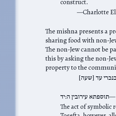
construct.
Charlotte E
The mishna presents a pr
sharing food with non-Jew
The non-Jew cannot be par
this by asking the non-Je
property to the communit
ובנכרי עד [שעה
תוספתא עירובין ה:יד
The act of symbolic 
Tosefta, however, all