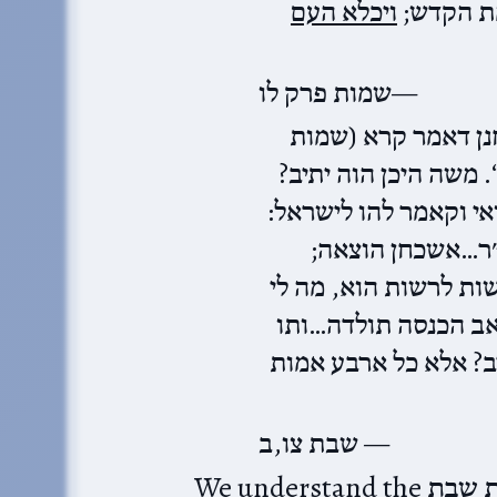
מת הקדש
ויכלא העם
שמות פרק לו
חנן דאמר קרא (שמות
“. משה היכן הוה יתיב
ואי וקאמר להו לישראל
רה״ר…אשכחן הוצאה
ות לרשות הוא, מה לי
 אב הכנסה תולדה…ותו
ב? אלא כל ארבע אמות
שבת צו,ב
We understand the מלאכות שבת as representing our “job”